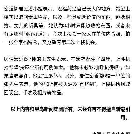
宏道阁居民潘小姐表示，宏福苑是自己长大的地方，希望上
楼可以取回贵重物品，以及一些具纪念价值的东西，包括相
簿、女儿的玩具等。她认为3小时只能够收拾东西，或者未
有足够时间好好道别，今次上楼会一家人在单位内合照，拍
一张全家福留念，又期望有第二次上楼机会。
居住宏道阁7楼的王先生表示，在宏福苑住了四年，上楼执
拾希望“拎屋企所有嘢例如金。”他称未必够时间“执得晒”，如
果当局容许，他会“上多转”。另外，居住宏道阁6楼一单位的
张先生表示，他的居所有被火波及“冇烧到”，上楼执拾想取
回现金、手表及相片等物品。
以上内容归星岛新闻集团所有，未经许可不得擅自转载引
用。