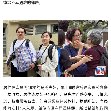
悼念不幸遇难的邻居。
居住在宏昌阁19楼的马氏夫妇，早上8时许抵达宏福苑准备
上楼收拾，居住该屋苑已40多年，马先生百感交集，心情忐
忑，特意带备背囊、红白蓝袋及包装物料，据他所知，当局
能够安排4人入屋，单位应没有严重损毁，所以希望能取回