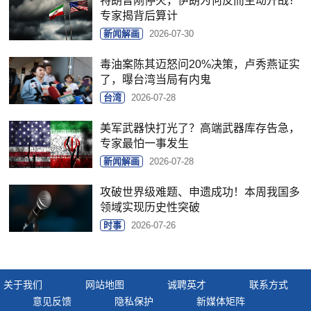
特朗普刚停火，伊朗为何反而主动开战？
专家揭背后算计
新闻解画
2026-07-30
毒油案陈其迈怒问20%决策，卢秀燕证实
了，曝台湾当局有内鬼
台湾
2026-07-28
美军武器快打光了？高端武器库存告急，
专家最怕一事发生
新闻解画
2026-07-28
攻破世界级难题、申遗成功！本周我国多
领域实现历史性突破
时事
2026-07-26
关于我们
网站地图
诚聘英才
联系方式
意见反馈
隐私保护
新媒体矩阵