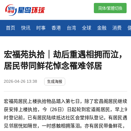
简体/繁體切換
首页
快讯
时事
香港
台湾
全球
金融
消费
宏福苑执拾｜劫后重遇相拥而泣，
居民带同鲜花悼念罹难邻居
2026-04-26 13:38
生成海报
宏福苑居民上楼执拾物品踏入第七日，除了宏昌阁居民继续
获安排上楼执拾，今（26日）日起轮到宏道阁居民，早上9
时登记前，已有居民陆续抵达社区会堂排队登记，有居民遇
见邻居恍如隔世，一时感触相拥落泪。亦有居民带备鲜花，