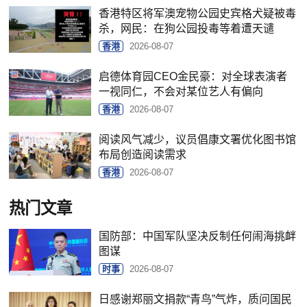
香港特区将军澳宠物公园史宾格犬疑被毒
杀，网民：在狗公园投毒等着遭天谴
香港
2026-08-07
启德体育园CEO金民豪：对全球表演者
一视同仁，不会对某位艺人有偏向
香港
2026-08-07
阅读风气减少，议员倡康文署优化图书馆
布局创造阅读需求
香港
2026-08-07
热门文章
国防部：中国军队坚决反制任何闹海挑衅
图谋
时事
2026-08-07
日感谢郑丽文捐款“青鸟”气炸，质问国民