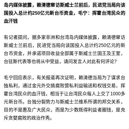
岛内媒体披露，赖清德窜访斯威士兰前后，民进党当局向该
国投入总计约250亿元新台币资金，毛宁：挥霍台湾民众的
血汗钱
有记者提问，据多家非洲和台湾岛内媒体披露，赖清德窜访
斯威士兰前后，民进党当局向该国投入总计约250亿元的新
台币资金，并承诺项目收益全部属于斯威士兰国王及王室，
台驻斯代表等也将从中受益，请问发言人对此有何评论？
毛宁回应表示，有关报道再次证明，赖清德当局为了谋求台
独私利，通过金元外交搞腐败营私利益输送和权钱交易，挥
霍台湾民众的血汗钱，相当于让台湾民众每人上交了1000多
元新台币。台独分裂势力与斯威士兰维系所谓的邦交关系，
目的不是惠及广大民众，而是为少数既得利益者圈钱，是充
斥贪婪腐败的政治作秀。