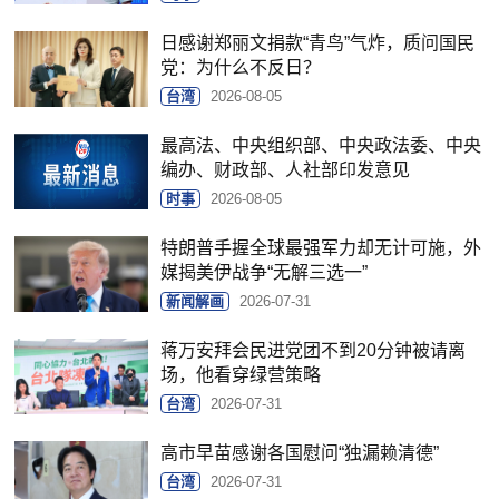
日感谢郑丽文捐款“青鸟”气炸，质问国民
党：为什么不反日？
台湾
2026-08-05
最高法、中央组织部、中央政法委、中央
编办、财政部、人社部印发意见
时事
2026-08-05
特朗普手握全球最强军力却无计可施，外
媒揭美伊战争“无解三选一”
新闻解画
2026-07-31
蒋万安拜会民进党团不到20分钟被请离
场，他看穿绿营策略
台湾
2026-07-31
高市早苗感谢各国慰问“独漏赖清德”
台湾
2026-07-31