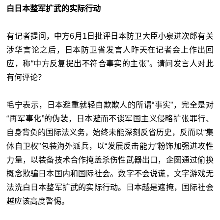
白日本整军扩武的实际行动
有记者提问，中方6月1日批评日本防卫大臣小泉进次郎有关
涉华言论之后，日本防卫省发言人昨天在记者会上作出回
应，称“中方反复提出不符合事实的主张”。请问发言人对此
有何评论？
毛宁表示，日本避重就轻自欺欺人的所谓“事实”，完全是对
“再军事化”的伪装，日本避而不谈军国主义侵略扩张罪行、
自身背负的国际法义务，始终未能深刻反省历史，反而以“集
体自卫权”包装海外派兵，以“发展反击能力”粉饰加强进攻性
力量，以装备技术合作掩盖杀伤性武器出口，企图通过偷换
概念欺骗日本国内和国际社会。数字不会说谎，文字游戏无
法洗白日本整军扩武的实际行动。日本越是遮掩，国际社会
越应该高度警惕。