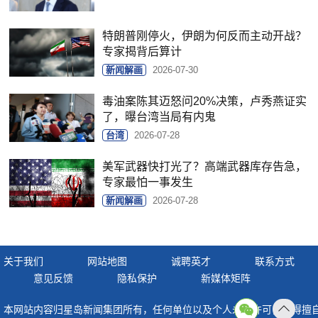
特朗普刚停火，伊朗为何反而主动开战？
专家揭背后算计
新闻解画
2026-07-30
毒油案陈其迈怒问20%决策，卢秀燕证实
了，曝台湾当局有内鬼
台湾
2026-07-28
美军武器快打光了？高端武器库存告急，
专家最怕一事发生
新闻解画
2026-07-28
关于我们
网站地图
诚聘英才
联系方式
意见反馈
隐私保护
新媒体矩阵
本网站内容归星岛新闻集团所有，任何单位以及个人未经许可，不得擅