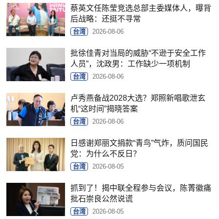
蔡英文任陈莹竞选总部主委媒体人，曝背
后战略：还挺不寻常
台湾
2026-08-06
批徐佳青对当局的威胁“不逊于安全工作
人员”，沈政男：工作缺少一项机制
台湾
2026-08-06
卢秀燕备战2028大选？郑照新唱歌泄玄
机“这时间”揭晓答案
台湾
2026-08-06
日感谢郑丽文捐款“青鸟”气炸，质问国民
党：为什么不反日？
台湾
2026-08-05
抓到了！揭中联全程参与会议，陈菁徽痛
批石崇良公然说谎
台湾
2026-08-05