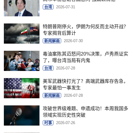
台湾
2026-07-31
特朗普刚停火，伊朗为何反而主动开战？
专家揭背后算计
新闻解画
2026-07-30
毒油案陈其迈怒问20%决策，卢秀燕证实
了，曝台湾当局有内鬼
台湾
2026-07-28
美军武器快打光了？高端武器库存告急，
专家最怕一事发生
新闻解画
2026-07-28
攻破世界级难题、申遗成功！本周我国多
领域实现历史性突破
时事
2026-07-26