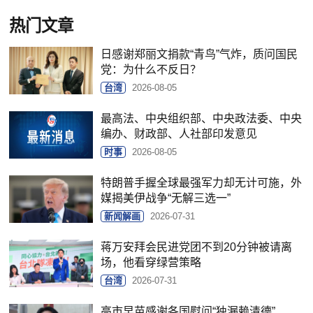
热门文章
日感谢郑丽文捐款“青鸟”气炸，质问国民
党：为什么不反日？
台湾
2026-08-05
最高法、中央组织部、中央政法委、中央
编办、财政部、人社部印发意见
时事
2026-08-05
特朗普手握全球最强军力却无计可施，外
媒揭美伊战争“无解三选一”
新闻解画
2026-07-31
蒋万安拜会民进党团不到20分钟被请离
场，他看穿绿营策略
台湾
2026-07-31
高市早苗感谢各国慰问“独漏赖清德”