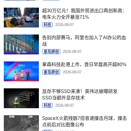
超30万亿元！我国外贸进出口再创新高：
电车火力全开暴涨71%
科技
2026-08-07
告别内部赛马，阿里也加入了AI办公的血
战
星岛原创
2026-08-07
拿森科技赴港上市，首日早盘高开超80%
星岛原创
2026-08-07
显存不够SSD来凑！英伟达被曝研发
SSD当额外显存技术
科技
2026-08-07
SpaceX火箭残骸7倍音速撞击月球，撞击
点前后对比图像公布