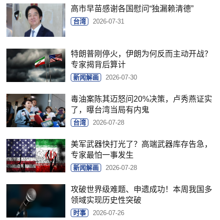
高市早苗感谢各国慰问“独漏赖清德”
台湾
2026-07-31
特朗普刚停火，伊朗为何反而主动开战？
专家揭背后算计
新闻解画
2026-07-30
毒油案陈其迈怒问20%决策，卢秀燕证实
了，曝台湾当局有内鬼
台湾
2026-07-28
美军武器快打光了？高端武器库存告急，
专家最怕一事发生
新闻解画
2026-07-28
攻破世界级难题、申遗成功！本周我国多
领域实现历史性突破
时事
2026-07-26