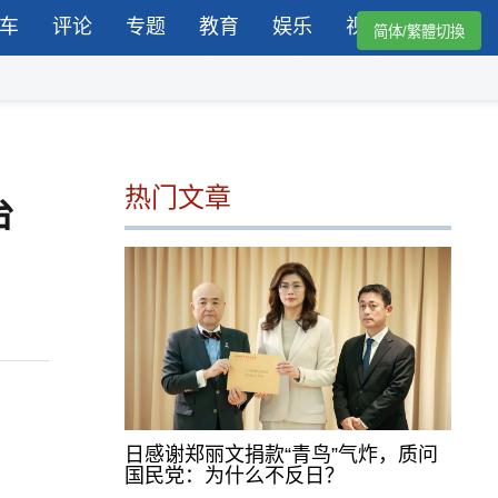
车
评论
专题
教育
娱乐
视频
简体/繁體切換
热门文章
台
日感谢郑丽文捐款“青鸟”气炸，质问
国民党：为什么不反日？