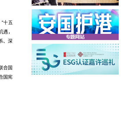
“十五
机遇，
系、深
联合国
合国宪