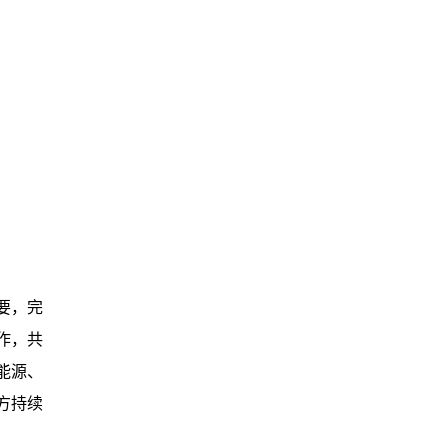
要，完
作，共
能源、
方持续