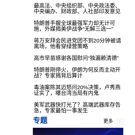
最高法、中央组织部、中央政法委、
中央编办、财政部、人社部印发意见
特朗普手握全球最强军力却无计可
施，外媒揭美伊战争“无解三选一”
蒋万安拜会民进党团不到20分钟被请
离场，他看穿绿营策略
高市早苗感谢各国慰问“独漏赖清德”
特朗普刚停火，伊朗为何反而主动开
战？专家揭背后算计
毒油案陈其迈怒问20%决策，卢秀燕
证实了，曝台湾当局有内鬼
美军武器快打光了？高端武器库存告
急，专家最怕一事发生
专题
更多