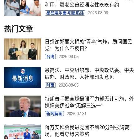
利用，爆老公曾经唔定性晚晚有约
星岛娱乐圈-明星热话
2026-08-06
热门文章
日感谢郑丽文捐款“青鸟”气炸，质问国民
党：为什么不反日？
台湾
2026-08-05
最高法、中央组织部、中央政法委、中央
编办、财政部、人社部印发意见
时事
2026-08-05
特朗普手握全球最强军力却无计可施，外
媒揭美伊战争“无解三选一”
新闻解画
2026-07-31
蒋万安拜会民进党团不到20分钟被请离
场，他看穿绿营策略