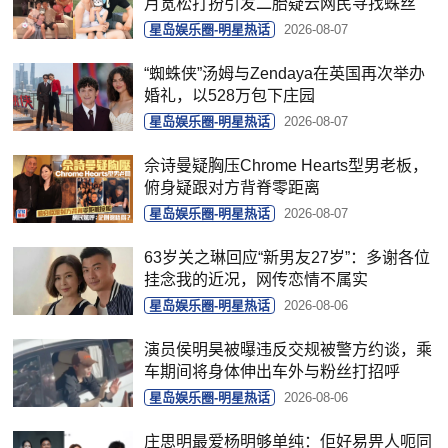
月宽松打扮引发二胎疑云网民寻找蛛丝
星岛娱乐圈-明星热话
2026-08-07
“蜘蛛侠”汤姆与Zendaya在英国再次举办
婚礼，以528万包下庄园
星岛娱乐圈-明星热话
2026-08-07
佘诗曼疑胸压Chrome Hearts型男老板，
俯身疑跟对方背脊零距离
星岛娱乐圈-明星热话
2026-08-07
63岁关之琳回应“新男友27岁”：多谢各位
挂念我的近况，网传恋情不属实
星岛娱乐圈-明星热话
2026-08-06
演员侯明昊被曝违反交规被警方约谈，乘
车期间将身体伸出车外与粉丝打招呼
星岛娱乐圈-明星热话
2026-08-06
庄思明最爱杨明够单纯：佢好易畀人呃同