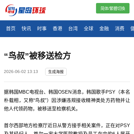
简体/繁體切換
首页
快讯
时事
香港
台湾
全球
金融
消费
“鸟叔”被移送检方
2026-06-02 13:13
生成海报
据韩国MBC电视台、韩国OSEN消息，韩国歌手PSY（本名
朴载相，又称“鸟叔”）因涉嫌违规接收精神类处方药物并让
他人代领药物，被移送至检察机关。
首尔西部地方检察厅近日从警方接手相关案件，正在对PSY
及其经纪人、首尔一家大学医院教授及员工在内的6人展开