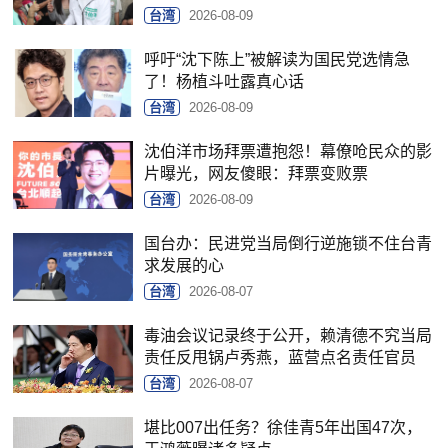
台湾
2026-08-09
呼吁“沈下陈上”被解读为国民党选情急
了！杨植斗吐露真心话
台湾
2026-08-09
沈伯洋市场拜票遭抱怨！幕僚呛民众的影
片曝光，网友傻眼：拜票变败票
台湾
2026-08-09
国台办：民进党当局倒行逆施锁不住台青
求发展的心
台湾
2026-08-07
毒油会议记录终于公开，赖清德不究当局
责任反甩锅卢秀燕，蓝营点名责任官员
台湾
2026-08-07
堪比007出任务？徐佳青5年出国47次，