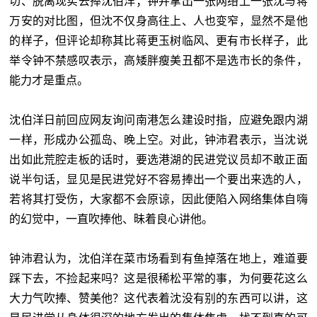
切、脱离现实去捧沈伯洋；钟并拿出一张网络上一张沈与蒋
万安的对比图，但沈不仅身高往上、人也变窄，显然不是他
的样子，但评论却称其比蒋更玉树临风、更有市长样子，此
举令钟不禁感叹表示，高矮胖瘦美丑都不是选市长的条件，
能力才是重点。
沈伯洋日前回应网友询问南港怎么建设时指，应避免跟内湖
一样，形成办公孤岛、晚上空。对此，钟沛君表示，当沈说
出如此荒腔走板的话时，要选港湖的民进党议员却不敢正面
说半句话，显见是民进党好不容易捧出一个要出来选的人，
若将其打受伤，大家都不会原谅，因此便陷入网络集体自嗨
的幻觉中，一直吹捧他、昧着良心讲他。
钟沛君认为，沈伯洋在菜市场看到有鱼掉落在地上，难道要
踩下去，不捡起来吗？这是很稀松平常的事，为何要花这么
大力气吹捧、赞美他？这代表着沈没有别的东西可以讲，这