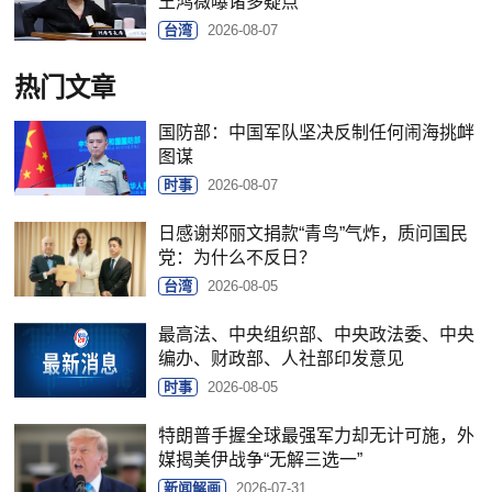
王鸿薇曝诸多疑点
台湾
2026-08-07
热门文章
国防部：中国军队坚决反制任何闹海挑衅
图谋
时事
2026-08-07
日感谢郑丽文捐款“青鸟”气炸，质问国民
党：为什么不反日？
台湾
2026-08-05
最高法、中央组织部、中央政法委、中央
编办、财政部、人社部印发意见
时事
2026-08-05
特朗普手握全球最强军力却无计可施，外
媒揭美伊战争“无解三选一”
新闻解画
2026-07-31