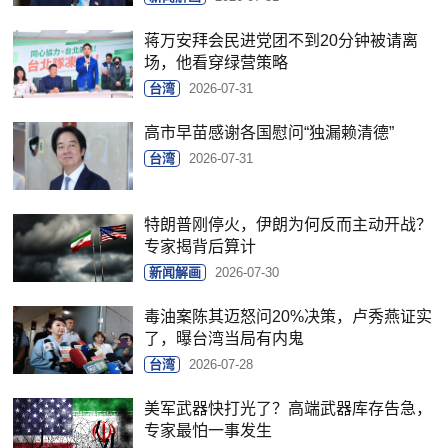
蒋万安拜会民进党团不到20分钟被请离
场，他看穿绿营策略
台湾
2026-07-31
高市早苗感谢各国慰问“独漏赖清德”
台湾
2026-07-31
特朗普刚停火，伊朗为何反而主动开战？
专家揭背后算计
新闻解画
2026-07-30
毒油案陈其迈怒问20%决策，卢秀燕证实
了，曝台湾当局有内鬼
台湾
2026-07-28
美军武器快打光了？高端武器库存告急，
专家最怕一事发生