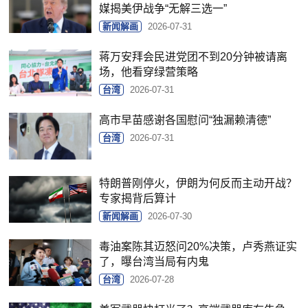
媒揭美伊战争“无解三选一”
新闻解画
2026-07-31
蒋万安拜会民进党团不到20分钟被请离
场，他看穿绿营策略
台湾
2026-07-31
高市早苗感谢各国慰问“独漏赖清德”
台湾
2026-07-31
特朗普刚停火，伊朗为何反而主动开战？
专家揭背后算计
新闻解画
2026-07-30
毒油案陈其迈怒问20%决策，卢秀燕证实
了，曝台湾当局有内鬼
台湾
2026-07-28