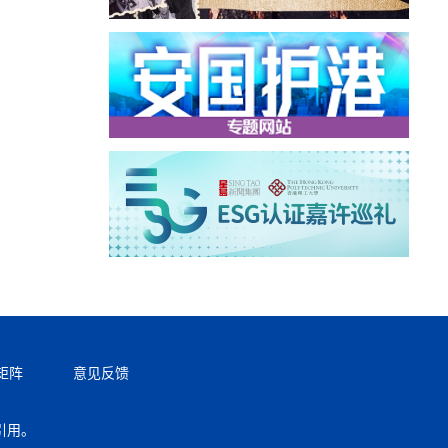
矩阵
意见反馈
引用。
返回顶部