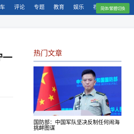
车
评论
专题
教育
娱乐
视频
简体/繁體切換
热门文章
守一
国防部：中国军队坚决反制任何闹海
挑衅图谋