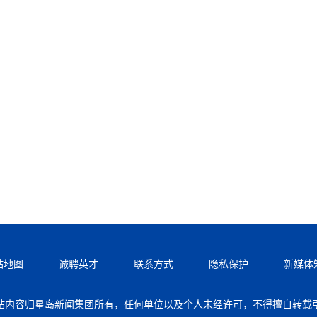
站地图
诚聘英才
联系方式
隐私保护
新媒体
站内容归星岛新闻集团所有，任何单位以及个人未经许可，不得擅自转载