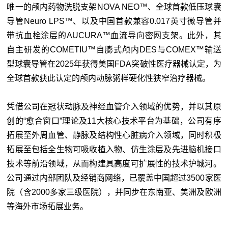
唯一的颅内药物洗脱支架NOVA NEO™、全球首款低压球囊
导管Neuro LPS™、以及中国首款兼容0.017英寸微导管并
带抗血栓涂层的AUCURA™血流导向密网支架。此外，其
自主研发的COMETIU™自膨式颅内DES与COMEX™输送
型球囊导管在2025年获得美国FDA突破性医疗器械认定，为
全球首款获此认定的颅内动脉粥样硬化性狭窄治疗器械。
凭借公司在冠状动脉及神经血管介入领域的优势，并以其原
创的“愈合窗口”理论及11大核心技术平台为基础，公司有序
拓展至外周血管、静脉及结构性心脏病介入领域，同时积极
拓展至包括全生物可吸收植入物、仿生涂层及先进脑机接口
技术等前沿领域，从而构建具高度可扩展性的技术护城河。
公司通过内部团队及经销商网络，已覆盖中国超过3500家医
院（含2000多家三级医院），并同步在东南亚、美洲及欧洲
等海外市场拓展业务。