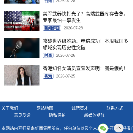
台湾
2026-07-28
美军武器快打光了？高端武器库存告急，
专家最怕一事发生
新闻解画
2026-07-28
攻破世界级难题、申遗成功！本周我国多
领域实现历史性突破
时事
2026-07-26
香港知名女演员宣萱发声明：图是假的！
香港
2026-07-25
关于我们
网站地图
诚聘英才
联系方式
意见反馈
隐私保护
新媒体矩阵
本网站内容归星岛新闻集团所有，任何单位以及个人未经许可，不得擅