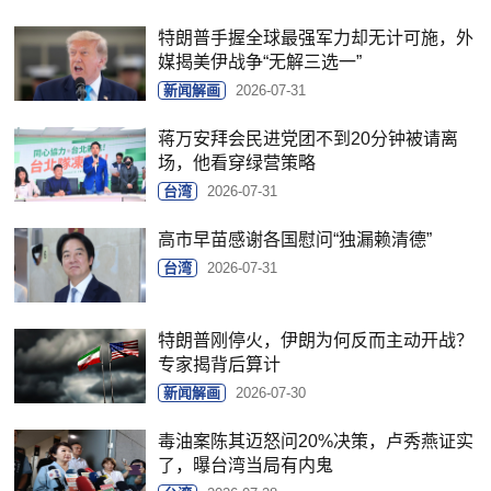
特朗普手握全球最强军力却无计可施，外
媒揭美伊战争“无解三选一”
新闻解画
2026-07-31
蒋万安拜会民进党团不到20分钟被请离
场，他看穿绿营策略
台湾
2026-07-31
高市早苗感谢各国慰问“独漏赖清德”
台湾
2026-07-31
特朗普刚停火，伊朗为何反而主动开战？
专家揭背后算计
新闻解画
2026-07-30
毒油案陈其迈怒问20%决策，卢秀燕证实
了，曝台湾当局有内鬼