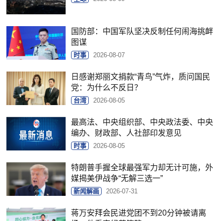
国防部：中国军队坚决反制任何闹海挑衅
图谋
时事
2026-08-07
日感谢郑丽文捐款“青鸟”气炸，质问国民
党：为什么不反日？
台湾
2026-08-05
最高法、中央组织部、中央政法委、中央
编办、财政部、人社部印发意见
时事
2026-08-05
特朗普手握全球最强军力却无计可施，外
媒揭美伊战争“无解三选一”
新闻解画
2026-07-31
蒋万安拜会民进党团不到20分钟被请离