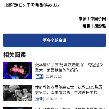
引爆积累已久不满情绪的导火线。
来源︱中国侨网
编辑︱胡影雅
更多
全球
资讯
相关阅读
张本智和回应“兄妹双双登顶”：夺冠意义
重大，荣誉献给爸爸妈妈
全球
2026-08-10
传奇教练老尼尔森去世，执教1335胜历
史第二，库里悼念勇士生涯首任主帅
全球
2026-08-10