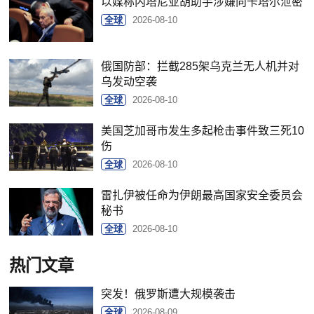
以媒称内塔尼亚胡助手涉嫌向卡塔尔泄密
全球
2026-08-10
俄国防部：拦截285架乌克兰无人机并对
乌发动空袭
全球
2026-08-10
美国芝加哥市发生多起枪击事件致三死10
伤
全球
2026-08-10
雷扎伊被任命为伊朗最高国家安全委员会
秘书
全球
2026-08-10
热门文章
突发！俄罗斯遭大规模袭击
全球
2026-08-09