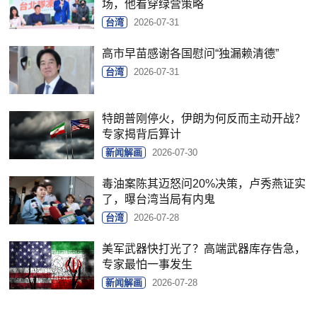
场，他看穿绿营策略
台湾
2026-07-31
高市早苗感谢各国慰问“独漏赖清德”
台湾
2026-07-31
特朗普刚停火，伊朗为何反而主动开战？
专家揭背后算计
新闻解画
2026-07-30
毒油案陈其迈怒问20%决策，卢秀燕证实
了，曝台湾当局有内鬼
台湾
2026-07-28
美军武器快打光了？高端武器库存告急，
专家最怕一事发生
新闻解画
2026-07-28