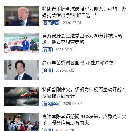
特朗普手握全球最强军力却无计可施，外
媒揭美伊战争“无解三选一”
新闻解画
2026-07-31
蒋万安拜会民进党团不到20分钟被请离
场，他看穿绿营策略
台湾
2026-07-31
高市早苗感谢各国慰问“独漏赖清德”
台湾
2026-07-31
特朗普刚停火，伊朗为何反而主动开战？
专家揭背后算计
新闻解画
2026-07-30
毒油案陈其迈怒问20%决策，卢秀燕证实
了，曝台湾当局有内鬼
台湾
2026-07-28