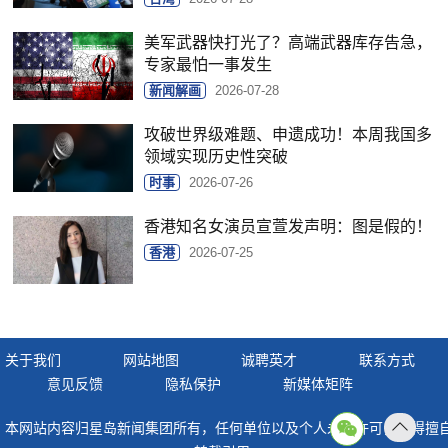
美军武器快打光了？高端武器库存告急，
专家最怕一事发生
新闻解画
2026-07-28
攻破世界级难题、申遗成功！本周我国多
领域实现历史性突破
时事
2026-07-26
香港知名女演员宣萱发声明：图是假的！
香港
2026-07-25
关于我们
网站地图
诚聘英才
联系方式
意见反馈
隐私保护
新媒体矩阵
本网站内容归星岛新闻集团所有，任何单位以及个人未经许可，不得擅