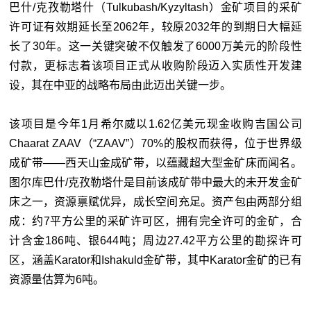
巴什/克孜勒塔什（Tulkubash/Kyzyltash）金矿项目的采矿
许可证有效期延长至2062年，较原2032年的到期日大幅延
长了30年。这一关键突破不仅触发了6000万美元的阶段性
付款，更标志着该项目正式从收购阶段迈入实质性开发建
设，其在中亚的战略布局由此迈出关键一步。
该项目是今年1月希尔威以1.62亿美元现金收购吉国公司
Chaarat ZAAV（“ZAAV”）70%的股权而获得，位于世界级
成矿带——西天山金成矿带，以蕴藏超大型金矿床而闻名。
图尔库巴什/克孜勒塔什是目前该成矿带中最大的未开发金矿
床之一，资源禀赋优异，成长空间充足。资产包由两部分组
成：约7平方公里的采矿许可区，拥有完全许可的金矿，合
计含金186吨、银644吨；周边27.42平方公里的勘探许可
区，涵盖Karator和Ishakuld金矿带，其中Karator金矿的已有
资源量估算为6吨。