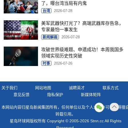
了，曝台湾当局有内鬼
台湾
2026-07-28
美军武器快打光了？高端武器库存告急，
专家最怕一事发生
新闻解画
2026-07-28
攻破世界级难题、申遗成功！本周我国多
领域实现历史性突破
时事
2026-07-26
关于我们
网站地图
诚聘英才
联系方式
意见反馈
隐私保护
新媒体矩阵
本网站内容归星岛新闻集团所有，任何单位以及个人未经许可，不得擅
返回
转载引用。
顶部
星岛环球网版权所有 Copyright © 2005-2026 Stnn.cc All Rights
Reserved.