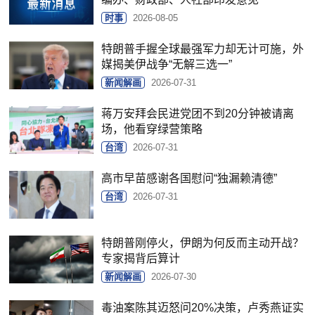
时事
2026-08-05
特朗普手握全球最强军力却无计可施，外
媒揭美伊战争“无解三选一”
新闻解画
2026-07-31
蒋万安拜会民进党团不到20分钟被请离
场，他看穿绿营策略
台湾
2026-07-31
高市早苗感谢各国慰问“独漏赖清德”
台湾
2026-07-31
特朗普刚停火，伊朗为何反而主动开战？
专家揭背后算计
新闻解画
2026-07-30
毒油案陈其迈怒问20%决策，卢秀燕证实