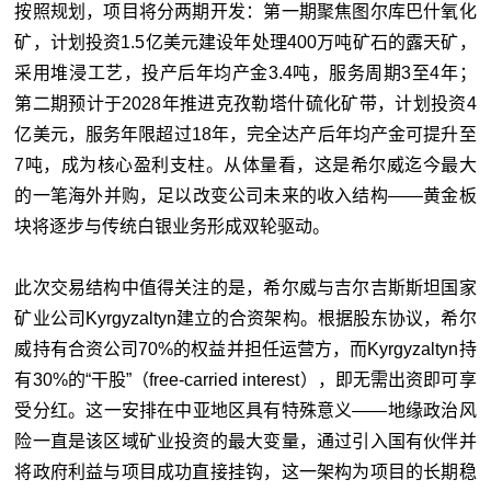
按照规划，项目将分两期开发：第一期聚焦图尔库巴什氧化
矿，计划投资1.5亿美元建设年处理400万吨矿石的露天矿，
采用堆浸工艺，投产后年均产金3.4吨，服务周期3至4年；
第二期预计于2028年推进克孜勒塔什硫化矿带，计划投资4
亿美元，服务年限超过18年，完全达产后年均产金可提升至
7吨，成为核心盈利支柱。从体量看，这是希尔威迄今最大
的一笔海外并购，足以改变公司未来的收入结构——黄金板
块将逐步与传统白银业务形成双轮驱动。
此次交易结构中值得关注的是，希尔威与吉尔吉斯斯坦国家
矿业公司Kyrgyzaltyn建立的合资架构。根据股东协议，希尔
威持有合资公司70%的权益并担任运营方，而Kyrgyzaltyn持
有30%的“干股”（free-carried interest），即无需出资即可享
受分红。这一安排在中亚地区具有特殊意义——地缘政治风
险一直是该区域矿业投资的最大变量，通过引入国有伙伴并
将政府利益与项目成功直接挂钩，这一架构为项目的长期稳