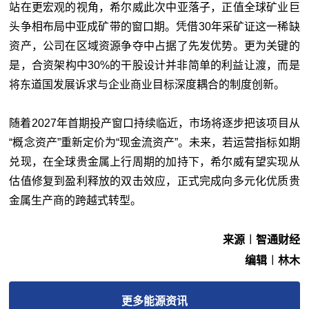
站在更宏观的视角，希尔威此次中亚落子，正值全球矿业巨
头争相布局中亚成矿带的窗口期。凭借30年采矿证这一稀缺
资产，公司在区域资源争夺中占据了先发优势。更为关键的
是，合资架构中30%的干股设计并非简单的利益让渡，而是
将东道国发展诉求与企业商业目标深度耦合的制度创新。
随着2027年首期投产窗口持续临近，市场将逐步把该项目从
“概念资产”重新定价为“现金流资产”。未来，若运营指标如期
兑现，在全球贵金属上行周期的加持下，希尔威有望实现从
估值修复到盈利释放的双击效应，正式完成向多元化优质贵
金属生产商的跨越式转型。
来源︱智通财经
编辑︱林木
更多
能源
资讯