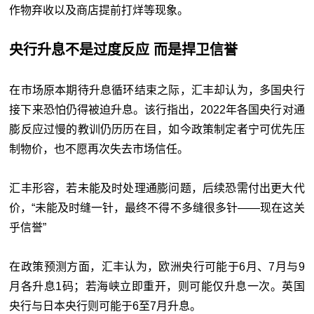
作物弃收以及商店提前打烊等现象。
央行升息不是过度反应 而是捍卫信誉
在市场原本期待升息循环结束之际，汇丰却认为，多国央行
接下来恐怕仍得被迫升息。该行指出，2022年各国央行对通
膨反应过慢的教训仍历历在目，如今政策制定者宁可优先压
制物价，也不愿再次失去市场信任。
汇丰形容，若未能及时处理通膨问题，后续恐需付出更大代
价，“未能及时缝一针，最终不得不多缝很多针——现在这关
乎信誉”
在政策预测方面，汇丰认为，欧洲央行可能于6月、7月与9
月各升息1码；若海峡立即重开，则可能仅升息一次。英国
央行与日本央行则可能于6至7月升息。