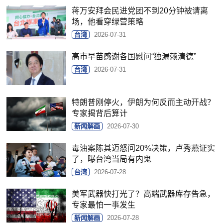
蒋万安拜会民进党团不到20分钟被请离
场，他看穿绿营策略
台湾
2026-07-31
高市早苗感谢各国慰问“独漏赖清德”
台湾
2026-07-31
特朗普刚停火，伊朗为何反而主动开战？
专家揭背后算计
新闻解画
2026-07-30
毒油案陈其迈怒问20%决策，卢秀燕证实
了，曝台湾当局有内鬼
台湾
2026-07-28
美军武器快打光了？高端武器库存告急，
专家最怕一事发生
新闻解画
2026-07-28