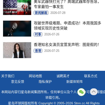
美军武器快打光了？高端武器库存告急，
专家最怕一事发生
新闻解画
2026-07-28
攻破世界级难题、申遗成功！本周我国多
领域实现历史性突破
时事
2026-07-26
香港知名女演员宣萱发声明：图是假的！
香港
2026-07-25
关于我们
网站地图
诚聘英才
联系方式
意见反馈
隐私保护
新媒体矩阵
本网站内容归星岛新闻集团所有，任何单位以及个人未经许可，不得擅
返回
转载引用。
顶部
星岛环球网版权所有 Copyright © 2005-2026 Stnn.cc All Rights