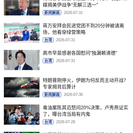
媒揭美伊战争“无解三选一”
新闻解画
2026-07-31
蒋万安拜会民进党团不到20分钟被请离
场，他看穿绿营策略
台湾
2026-07-31
高市早苗感谢各国慰问“独漏赖清德”
台湾
2026-07-31
特朗普刚停火，伊朗为何反而主动开战？
专家揭背后算计
新闻解画
2026-07-30
毒油案陈其迈怒问20%决策，卢秀燕证实
了，曝台湾当局有内鬼
台湾
2026-07-28