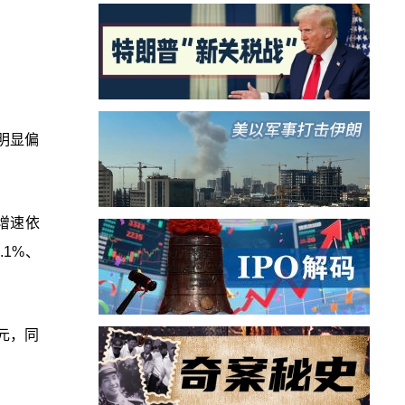
明显偏
比增速依
.1%、
亿元，同