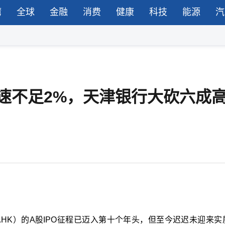
湾
全球
金融
消费
健康
科技
能源
汽
增速不足2%，天津银行大砍六成
.HK）的A股IPO征程已迈入第十个年头，但至今迟迟未迎来实