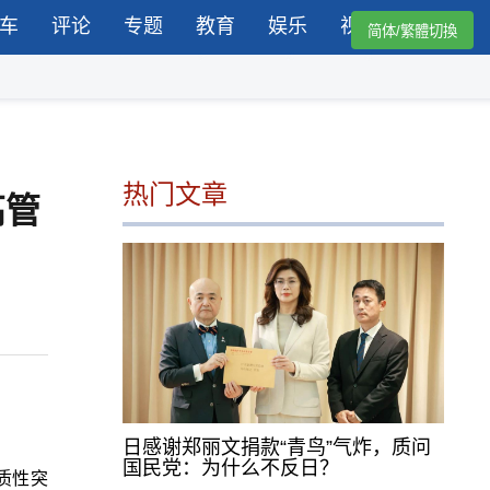
车
评论
专题
教育
娱乐
视频
简体/繁體切換
热门文章
高管
日感谢郑丽文捐款“青鸟”气炸，质问
国民党：为什么不反日？
质性突