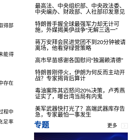
最高法、中央组织部、中央政法委、
中央编办、财政部、人社部印发意见
特朗普手握全球最强军力却无计可
取得部
施，外媒揭美伊战争“无解三选一”
蒋万安拜会民进党团不到20分钟被请
离场，他看穿绿营策略
未能得
高市早苗感谢各国慰问“独漏赖清德”
特朗普刚停火，伊朗为何反而主动开
战？专家揭背后算计
中存在
毒油案陈其迈怒问20%决策，卢秀燕
证实了，曝台湾当局有内鬼
美军武器快打光了？高端武器库存告
过程中
急，专家最怕一事发生
充足率
专题
更多