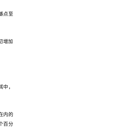
基点至
初增加
。其中，
卡在内的
个百分