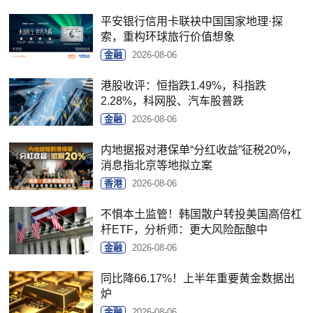
平安银行信用卡联袂中国国家地理·探
索，重构环球旅行价值想象
金融
2026-08-06
港股收评：恒指跌1.49%，科指跌
2.28%，科网股、汽车股普跌
金融
2026-08-06
内地据报对港保单“分红收益”征税20%，
消息指北京等地拟立案
香港
2026-08-06
不惧本土监管！韩国散户转投美国高倍杠
杆ETF，分析师：更大风险酝酿中
金融
2026-08-06
同比降66.17%！上半年重要黄金数据出
炉
金融
2026-08-06