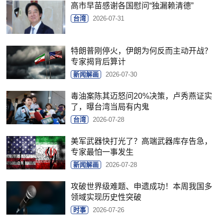
高市早苗感谢各国慰问“独漏赖清德”
台湾
2026-07-31
特朗普刚停火，伊朗为何反而主动开战？
专家揭背后算计
新闻解画
2026-07-30
毒油案陈其迈怒问20%决策，卢秀燕证实
了，曝台湾当局有内鬼
台湾
2026-07-28
美军武器快打光了？高端武器库存告急，
专家最怕一事发生
新闻解画
2026-07-28
攻破世界级难题、申遗成功！本周我国多
领域实现历史性突破
时事
2026-07-26