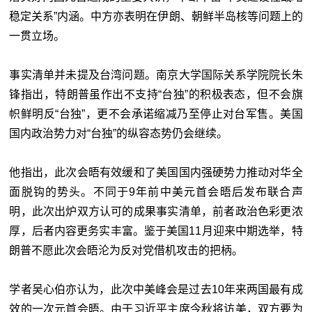
稳定关系”内涵。中方亦表明在伊朗、朝鲜半岛核等问题上的
一贯立场。
事实清单并未提及台湾问题。南京大学国际关系学院院长朱
锋指出，特朗普虽作出不支持“台独”的积极表态，但不会旗
帜鲜明反“台独”，更不会承诺缩减乃至停止对台军售。美国
国内政治势力对“台独”的纵容态势仍会继续。
他指出，此次会晤有效缓和了美国国内强硬势力推动对华全
面脱钩的势头。不同于9年前中美元首会晤后发布联合声
明，此次出炉双方认可的成果事实清单，前者政治色彩更浓
厚，后者内容更务实丰富。鉴于美国11月迎来中期选举，特
朗普不愿此次会晤沦为反对党借机攻击的把柄。
学者吴心伯亦认为，此次中美峰会是过去10年来两国最有成
效的一次元首会晤。由于习近平主席今秋将访美，双方要为