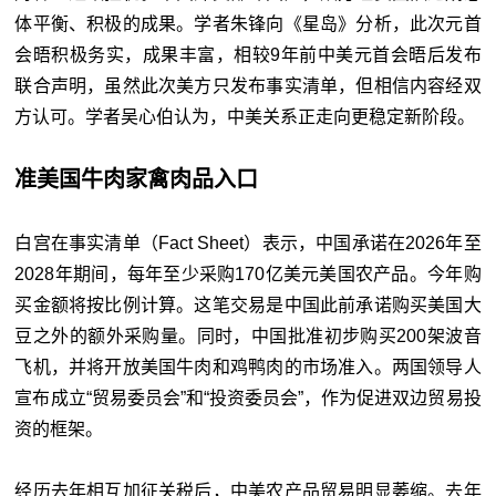
体平衡、积极的成果。学者朱锋向《星岛》分析，此次元首
会晤积极务实，成果丰富，相较9年前中美元首会晤后发布
联合声明，虽然此次美方只发布事实清单，但相信内容经双
方认可。学者吴心伯认为，中美关
系
正走向更稳定新阶段。
准美国牛肉家禽肉品入口
白宫在事实清单（Fact Sheet）表示，中国承诺在2026年至
2028年期间，每年至少采购170亿美元美国农产品。今年购
买金额将按比例计算。这笔交易是中国此前承诺购买美国大
豆之外的额外采购量。同时，中国批准初步购买200架波音
飞机，并将开放美国牛肉和鸡鸭肉的市场准入。两国领导人
宣布成立“贸易委员会”和“投资委员会”，作为促进双边贸易投
资的框架。
经历去年相互加征关税后，中美农产品贸易明显萎缩。去年