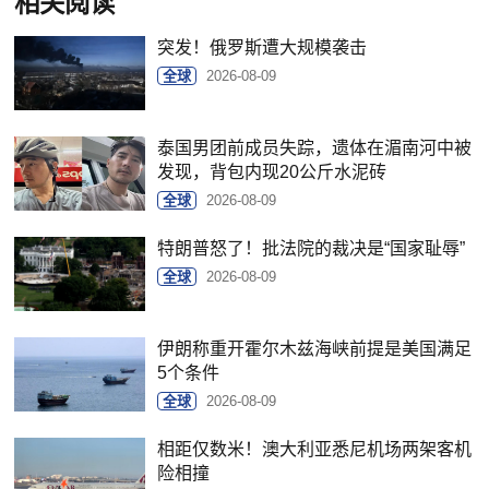
相关阅读
突发！俄罗斯遭大规模袭击
全球
2026-08-09
泰国男团前成员失踪，遗体在湄南河中被
发现，背包内现20公斤水泥砖
全球
2026-08-09
特朗普怒了！批法院的裁决是“国家耻辱”
全球
2026-08-09
伊朗称重开霍尔木兹海峡前提是美国满足
5个条件
全球
2026-08-09
相距仅数米！澳大利亚悉尼机场两架客机
险相撞