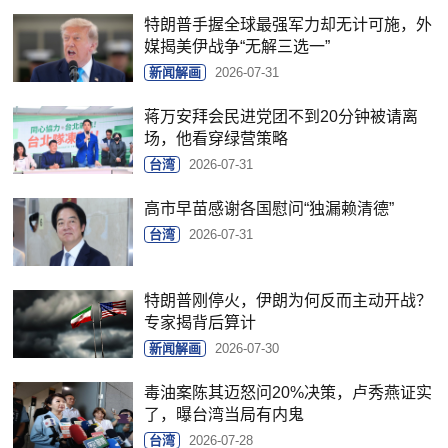
特朗普手握全球最强军力却无计可施，外
媒揭美伊战争“无解三选一”
新闻解画
2026-07-31
蒋万安拜会民进党团不到20分钟被请离
场，他看穿绿营策略
台湾
2026-07-31
高市早苗感谢各国慰问“独漏赖清德”
台湾
2026-07-31
特朗普刚停火，伊朗为何反而主动开战？
专家揭背后算计
新闻解画
2026-07-30
毒油案陈其迈怒问20%决策，卢秀燕证实
了，曝台湾当局有内鬼
台湾
2026-07-28