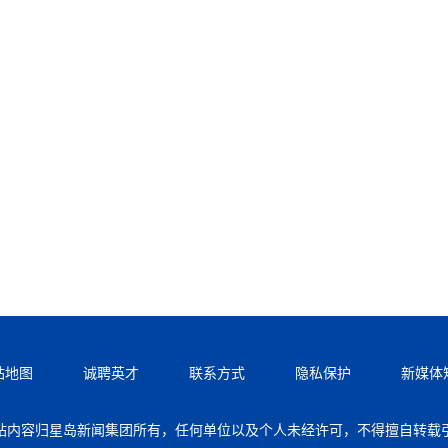
站地图
诚聘英才
联系方式
隐私保护
新媒体
站内容归星岛新闻集团所有，任何单位以及个人未经许可，不得擅自转载