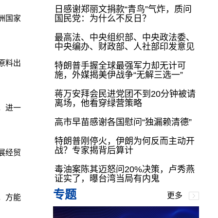
日感谢郑丽文捐款“青鸟”气炸，质问
国民党：为什么不反日？
洲国家
最高法、中央组织部、中央政法委、
中央编办、财政部、人社部印发意见
原料出
特朗普手握全球最强军力却无计可
施，外媒揭美伊战争“无解三选一”
蒋万安拜会民进党团不到20分钟被请
离场，他看穿绿营策略
，进一
高市早苗感谢各国慰问“独漏赖清德”
特朗普刚停火，伊朗为何反而主动开
战？专家揭背后算计
展经贸
毒油案陈其迈怒问20%决策，卢秀燕
证实了，曝台湾当局有内鬼
专题
更多
，方能