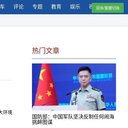
车
评论
专题
教育
娱乐
视频
简体/繁體切換
热门文章
大环境
国防部：中国军队坚决反制任何闹海
挑衅图谋