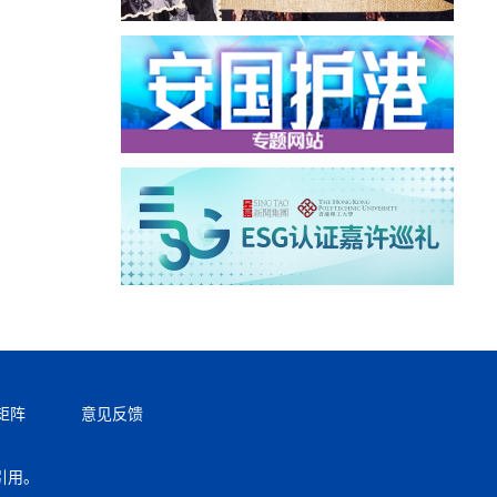
矩阵
意见反馈
引用。
返回顶部