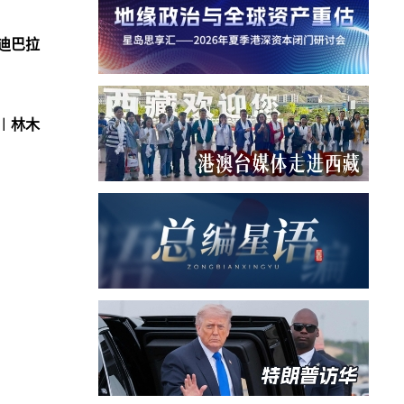
 迪巴拉
︱林木