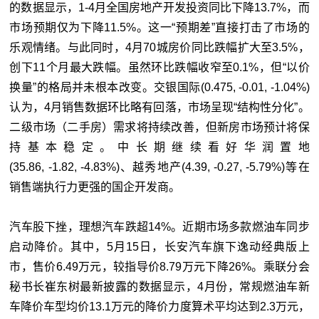
的数据显示，1-4月全国房地产开发投资同比下降13.7%，而
市场预期仅为下降11.5%。这一“预期差”直接打击了市场的
乐观情绪。与此同时，4月70城房价同比跌幅扩大至3.5%，
创下11个月最大跌幅。虽然环比跌幅收窄至0.1%，但“以价
换量”的格局并未根本改变。
交银国际
(0.475, -0.01, -1.04%)
认为，4月销售数据环比略有回落，市场呈现“结构性分化”。
二级市场（二手房）需求将持续改善，但新房市场预计将保
持基本稳定。中长期继续看好
华润置地
(35.86, -1.82, -4.83%)
、
越秀地产
(4.39, -0.27, -5.79%)
等在
销售端执行力更强的国企开发商。
汽车股下挫，理想汽车跌超14%。近期市场多款燃油车同步
启动降价。其中，5月15日，长安汽车旗下逸动经典版上
市，售价6.49万元，较指导价8.79万元下降26%。乘联分会
秘书长崔东树最新披露的数据显示，4月份，常规燃油车新
车降价车型均价13.1万元的降价力度算术平均达到2.3万元，