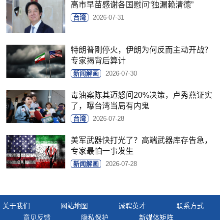
高市早苗感谢各国慰问“独漏赖清德”
台湾
2026-07-31
特朗普刚停火，伊朗为何反而主动开战？
专家揭背后算计
新闻解画
2026-07-30
毒油案陈其迈怒问20%决策，卢秀燕证实
了，曝台湾当局有内鬼
台湾
2026-07-28
美军武器快打光了？高端武器库存告急，
专家最怕一事发生
新闻解画
2026-07-28
关于我们
网站地图
诚聘英才
联系方式
意见反馈
隐私保护
新媒体矩阵