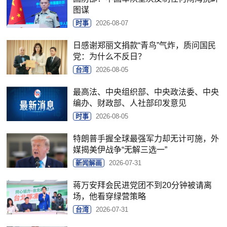
图谋
时事
2026-08-07
日感谢郑丽文捐款“青鸟”气炸，质问国民
党：为什么不反日？
台湾
2026-08-05
最高法、中央组织部、中央政法委、中央
编办、财政部、人社部印发意见
时事
2026-08-05
特朗普手握全球最强军力却无计可施，外
媒揭美伊战争“无解三选一”
新闻解画
2026-07-31
蒋万安拜会民进党团不到20分钟被请离
场，他看穿绿营策略
台湾
2026-07-31