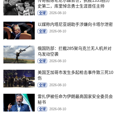
传奇教练老尼尔森去世，执教1335胜历
史第二，库里悼念勇士生涯首任主帅
全球
2026-08-10
以媒称内塔尼亚胡助手涉嫌向卡塔尔泄密
全球
2026-08-10
俄国防部：拦截285架乌克兰无人机并对
乌发动空袭
全球
2026-08-10
美国芝加哥市发生多起枪击事件致三死10
伤
全球
2026-08-10
雷扎伊被任命为伊朗最高国家安全委员会
秘书
全球
2026-08-10