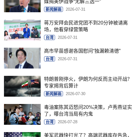
媒揭美伊战争“无解三选一”
新闻解画
2026-07-31
蒋万安拜会民进党团不到20分钟被请离
场，他看穿绿营策略
台湾
2026-07-31
高市早苗感谢各国慰问“独漏赖清德”
台湾
2026-07-31
特朗普刚停火，伊朗为何反而主动开战？
专家揭背后算计
新闻解画
2026-07-30
毒油案陈其迈怒问20%决策，卢秀燕证实
了，曝台湾当局有内鬼
台湾
2026-07-28
美军武器快打光了？高端武器库存告急，