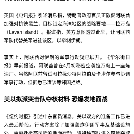
英国《电讯报》引述消息指，特朗普政府官员正敦促阿联酋
加强对抗德黑兰，目标锁定海湾地区的战略要地——拉万岛
（Lavan Island）。报道指，美方意图透过此举，让阿联酋
军队代替美军进驻该区，以牵制伊朗。
事实上，阿联酋对伊朗的军事行动疑已展开。《华尔街日
报》早前报道，阿联酋曾在4月初秘密空袭拉万岛上一座炼
油厂。虽然阿联酋曾试图拉拢沙特阿拉伯及卡塔尔参与协调
军事行动，但据悉已遭该等邻国拒绝。
美以拟派突击队夺核材料 恐爆发地面战
《纽约时报》引述中东官员消息，美以双方的准备工作已进
入最后阶段。行动方案除了加强轰炸伊朗军事及基础设施
外，更包括极高风险的地面行动：派特种部队进入废墟夺取