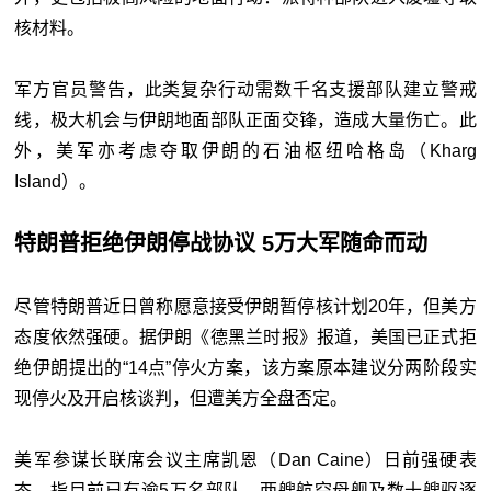
核材料。
军方官员警告，此类复杂行动需数千名支援部队建立警戒
线，极大机会与伊朗地面部队正面交锋，造成大量伤亡。此
外，美军亦考虑夺取伊朗的石油枢纽哈格岛（Kharg
Island）。
特朗普拒绝伊朗停战协议 5万大军随命而动
尽管特朗普近日曾称愿意接受伊朗暂停核计划20年，但美方
态度依然强硬。据伊朗《德黑兰时报》报道，美国已正式拒
绝伊朗提出的“14点”停火方案，该方案原本建议分两阶段实
现停火及开启核谈判，但遭美方全盘否定。
美军参谋长联席会议主席凯恩（Dan Caine）日前强硬表
态，指目前已有逾5万名部队、两艘航空母舰及数十艘驱逐