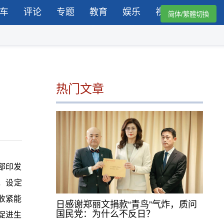
车
评论
专题
教育
娱乐
视频
简体/繁體切換
热门文章
部印发
，设定
收紧能
日感谢郑丽文捐款“青鸟”气炸，质问
国民党：为什么不反日？
促进生