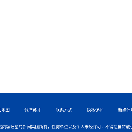
站地图
诚聘英才
联系方式
隐私保护
新媒体
站内容归星岛新闻集团所有，任何单位以及个人未经许可，不得擅自转载