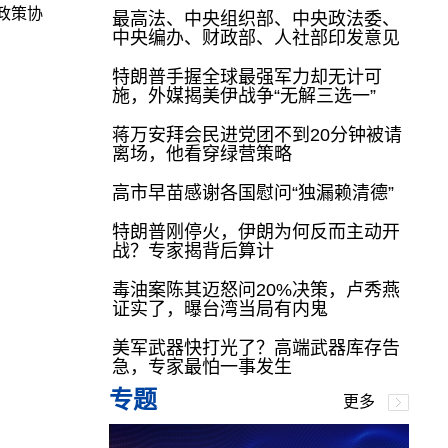
政策协
最高法、中央组织部、中央政法委、
中央编办、财政部、人社部印发意见
特朗普手握全球最强军力却无计可
施，外媒揭美伊战争“无解三选一”
蒋万安拜会民进党团不到20分钟被请
离场，他看穿绿营策略
高市早苗感谢各国慰问“独漏赖清德”
特朗普刚停火，伊朗为何反而主动开
战？专家揭背后算计
毒油案陈其迈怒问20%决策，卢秀燕
证实了，曝台湾当局有内鬼
美军武器快打光了？高端武器库存告
急，专家最怕一事发生
专题
更多