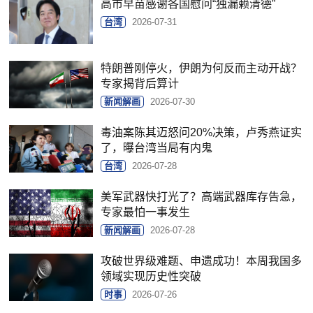
高市早苗感谢各国慰问“独漏赖清德”
台湾
2026-07-31
特朗普刚停火，伊朗为何反而主动开战？
专家揭背后算计
新闻解画
2026-07-30
毒油案陈其迈怒问20%决策，卢秀燕证实
了，曝台湾当局有内鬼
台湾
2026-07-28
美军武器快打光了？高端武器库存告急，
专家最怕一事发生
新闻解画
2026-07-28
攻破世界级难题、申遗成功！本周我国多
领域实现历史性突破
时事
2026-07-26