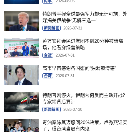
时事
2026-08-05
特朗普手握全球最强军力却无计可施，外
媒揭美伊战争“无解三选一”
新闻解画
2026-07-31
蒋万安拜会民进党团不到20分钟被请离
场，他看穿绿营策略
台湾
2026-07-31
高市早苗感谢各国慰问“独漏赖清德”
台湾
2026-07-31
特朗普刚停火，伊朗为何反而主动开战？
专家揭背后算计
新闻解画
2026-07-30
毒油案陈其迈怒问20%决策，卢秀燕证实
了，曝台湾当局有内鬼