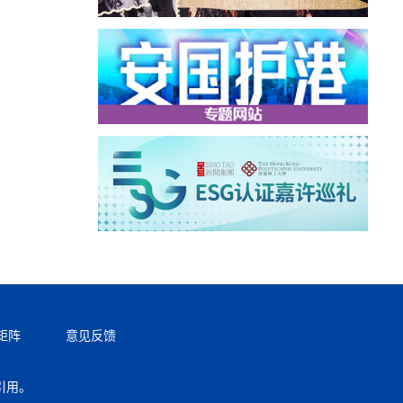
矩阵
意见反馈
引用。
返回顶部