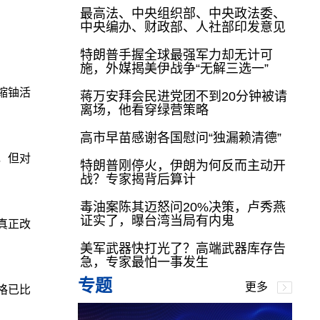
最高法、中央组织部、中央政法委、
中央编办、财政部、人社部印发意见
特朗普手握全球最强军力却无计可
施，外媒揭美伊战争“无解三选一”
缩铀活
蒋万安拜会民进党团不到20分钟被请
离场，他看穿绿营策略
高市早苗感谢各国慰问“独漏赖清德”
益，但对
特朗普刚停火，伊朗为何反而主动开
战？专家揭背后算计
毒油案陈其迈怒问20%决策，卢秀燕
证实了，曝台湾当局有内鬼
真正改
美军武器快打光了？高端武器库存告
急，专家最怕一事发生
专题
更多
格已比