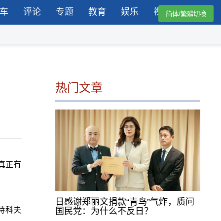
车
评论
专题
教育
娱乐
视频
简体/繁體切換
热门文章
真正有
日感谢郑丽文捐款“青鸟”气炸，质问
威特科夫
国民党：为什么不反日？