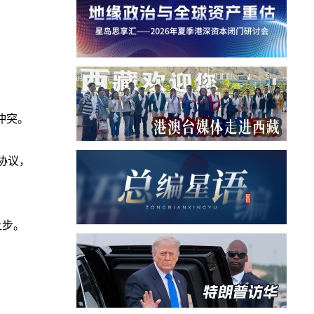
冲突。
平协议，
让步。
。