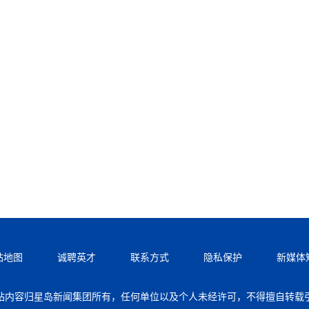
站地图
诚聘英才
联系方式
隐私保护
新媒体
站内容归星岛新闻集团所有，任何单位以及个人未经许可，不得擅自转载