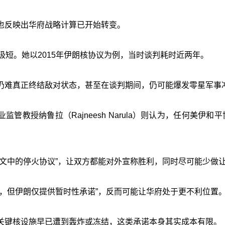
也反映出华府战略计算已开始转变。
极短。她以2015年伊朗核协议为例，当时谈判耗时近两年。
仍难真正终结敌对状态，甚至在谈判期间，仍可能爆发零星军事
国际商业监管教授纳鲁拉（Rajneesh Narula）则认为，任何美伊和
文中的停火协议”，让双方都能对外宣称胜利，同时尽可能少做
，但伊朗仅提供暂时性承诺”，反而可能让华府处于更不利位置
关键核设施早已遭到轰炸或冻结，这类承诺本身其实成本有限。