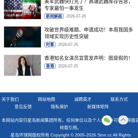
美军武器快打光了？高端武器库存告急，
专家最怕一事发生
新闻解画
2026-07-28
攻破世界级难题、申遗成功！本周我国多
领域实现历史性突破
时事
2026-07-26
香港知名女演员宣萱发声明：图是假的！
香港
2026-07-25
关于我们
网站地图
诚聘英才
联系方式
意见反馈
隐私保护
新媒体矩阵
本网站内容归星岛新闻集团所有，任何单位以及个人未经许可，不得擅
返回
转载引用。
顶部
星岛环球网版权所有 Copyright © 2005-2026 Stnn.cc All Rights