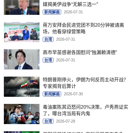
媒揭美伊战争“无解三选一”
新闻解画
2026-07-31
蒋万安拜会民进党团不到20分钟被请离
场，他看穿绿营策略
台湾
2026-07-31
高市早苗感谢各国慰问“独漏赖清德”
台湾
2026-07-31
特朗普刚停火，伊朗为何反而主动开战？
专家揭背后算计
新闻解画
2026-07-30
毒油案陈其迈怒问20%决策，卢秀燕证实
了，曝台湾当局有内鬼
台湾
2026-07-28