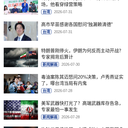
场，他看穿绿营策略
台湾
2026-07-31
高市早苗感谢各国慰问“独漏赖清德”
台湾
2026-07-31
特朗普刚停火，伊朗为何反而主动开战？
专家揭背后算计
新闻解画
2026-07-30
毒油案陈其迈怒问20%决策，卢秀燕证实
了，曝台湾当局有内鬼
台湾
2026-07-28
美军武器快打光了？高端武器库存告急，
专家最怕一事发生
新闻解画
2026-07-28