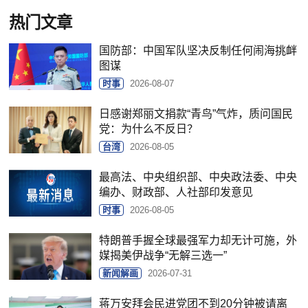
热门文章
国防部：中国军队坚决反制任何闹海挑衅
图谋
时事
2026-08-07
日感谢郑丽文捐款“青鸟”气炸，质问国民
党：为什么不反日？
台湾
2026-08-05
最高法、中央组织部、中央政法委、中央
编办、财政部、人社部印发意见
时事
2026-08-05
特朗普手握全球最强军力却无计可施，外
媒揭美伊战争“无解三选一”
新闻解画
2026-07-31
蒋万安拜会民进党团不到20分钟被请离