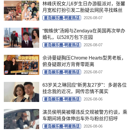
林峰庆祝女儿6岁生日办游艇派对，张馨
月宽松打扮引发二胎疑云网民寻找蛛丝
星岛娱乐圈-明星热话
2026-08-07
“蜘蛛侠”汤姆与Zendaya在英国再次举办
婚礼，以528万包下庄园
星岛娱乐圈-明星热话
2026-08-07
佘诗曼疑胸压Chrome Hearts型男老板，
俯身疑跟对方背脊零距离
星岛娱乐圈-明星热话
2026-08-07
63岁关之琳回应“新男友27岁”：多谢各位
挂念我的近况，网传恋情不属实
星岛娱乐圈-明星热话
2026-08-06
演员侯明昊被曝违反交规被警方约谈，乘
车期间将身体伸出车外与粉丝打招呼
星岛娱乐圈-明星热话
2026-08-06