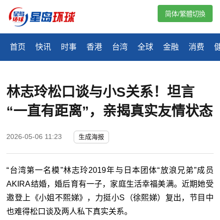
简体/繁體切換
首页
快讯
时事
香港
台湾
全球
金融
消费
林志玲松口谈与小S关系！坦言
“一直有距离”，亲揭真实友情状态
2026-05-06 11:23
生成海报
“台湾第一名模”林志玲2019年与日本团体“放浪兄弟”成员
AKIRA结婚，婚后育有一子，家庭生活幸福美满。近期她受
邀登上《小姐不熙娣》，力挺小S（徐熙娣）复出，节目中
也难得
松
口谈及两人私下真实关
系
。