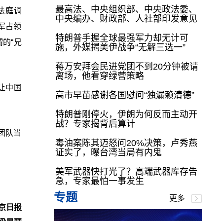
最高法、中央组织部、中央政法委、
法庭调
中央编办、财政部、人社部印发意见
军占领
特朗普手握全球最强军力却无计可
的“兄
施，外媒揭美伊战争“无解三选一”
蒋万安拜会民进党团不到20分钟被请
离场，他看穿绿营策略
让中国
高市早苗感谢各国慰问“独漏赖清德”
特朗普刚停火，伊朗为何反而主动开
战？专家揭背后算计
团队当
毒油案陈其迈怒问20%决策，卢秀燕
证实了，曝台湾当局有内鬼
美军武器快打光了？高端武器库存告
急，专家最怕一事发生
专题
更多
京日报