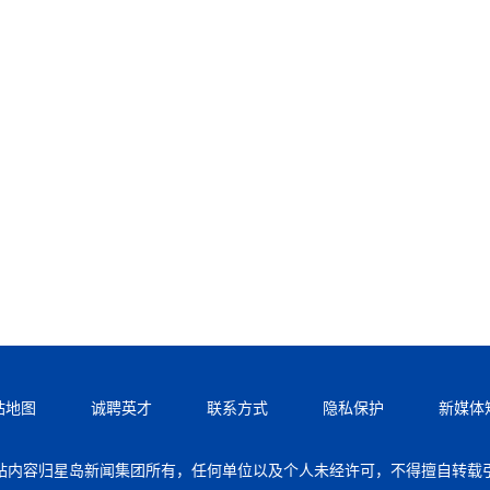
站地图
诚聘英才
联系方式
隐私保护
新媒体
站内容归星岛新闻集团所有，任何单位以及个人未经许可，不得擅自转载