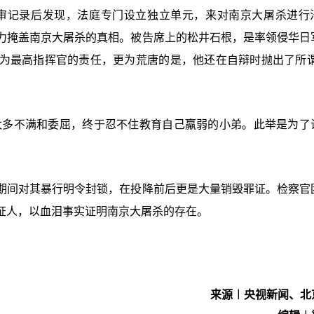
审记录后发现，法庭专门设立独立单元，来对南京大屠杀进行
力掩盖南京大屠杀的真相。被告席上的松井石根，是率领侵华日
为最高指挥官的责任，更为荒唐的是，他还在自辩时抛出了所谓
太多不满和委屈，终于忍不住教育自己羸弱的小弟。此举是为了
期间对其暴行明令封锁，在投降前后更是大量销毁罪证。检察官
证人，以血泪事实证明南京大屠杀的存在。
来源︱央视新闻、北