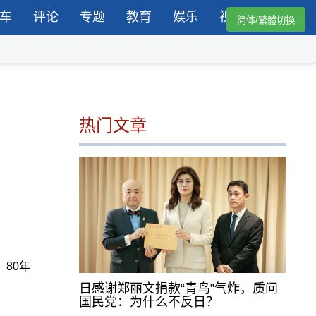
车
评论
专题
教育
娱乐
视频
简体/繁體切換
热门文章
80年
日感谢郑丽文捐款“青鸟”气炸，质问
国民党：为什么不反日？