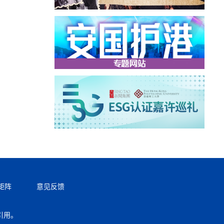
矩阵
意见反馈
引用。
返回顶部