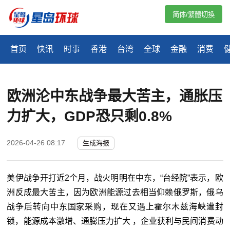
简体/繁體切換
首页
快讯
时事
香港
台湾
全球
金融
消费
欧洲沦中东战争最大苦主，通胀压
力扩大，GDP恐只剩0.8%
2026-04-26 08:17
生成海报
美伊战争开打近2个月，战火明明在中东，
“
台经院
”表示，欧
洲反成最大苦主，因为欧洲能源过去相当仰赖俄罗斯，俄乌
战争后转向中东国家采购，现在又遇上霍尔木兹海峡遭封
锁，能源成本激增、通膨压力扩大 ，企业获利与民间消费动