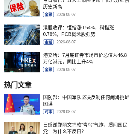
今日收官！五大上市险企超千亿元分红创
历史新高
金融
2026-08-07
港股收评：恒指涨0.54%，科指涨
0.78%，PCB概念股强势
金融
2026-08-07
港交所：7月底证券市场市价总值为46.8
万亿港元，同比上升4%
金融
2026-08-07
热门文章
国防部：中国军队坚决反制任何闹海挑衅
图谋
时事
2026-08-07
日感谢郑丽文捐款“青鸟”气炸，质问国民
党：为什么不反日？