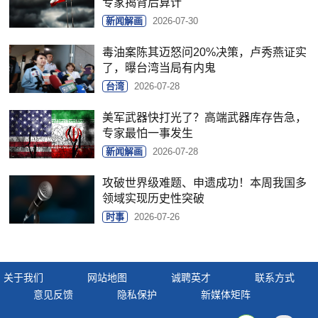
专家揭背后算计
新闻解画
2026-07-30
毒油案陈其迈怒问20%决策，卢秀燕证实
了，曝台湾当局有内鬼
台湾
2026-07-28
美军武器快打光了？高端武器库存告急，
专家最怕一事发生
新闻解画
2026-07-28
攻破世界级难题、申遗成功！本周我国多
领域实现历史性突破
时事
2026-07-26
关于我们
网站地图
诚聘英才
联系方式
意见反馈
隐私保护
新媒体矩阵