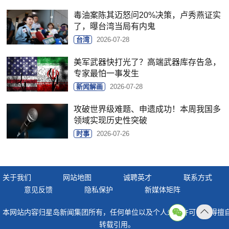
毒油案陈其迈怒问20%决策，卢秀燕证实
了，曝台湾当局有内鬼
台湾
2026-07-28
美军武器快打光了？高端武器库存告急，
专家最怕一事发生
新闻解画
2026-07-28
攻破世界级难题、申遗成功！本周我国多
领域实现历史性突破
时事
2026-07-26
关于我们
网站地图
诚聘英才
联系方式
意见反馈
隐私保护
新媒体矩阵
本网站内容归星岛新闻集团所有，任何单位以及个人未经许可，不得擅
返回
转载引用。