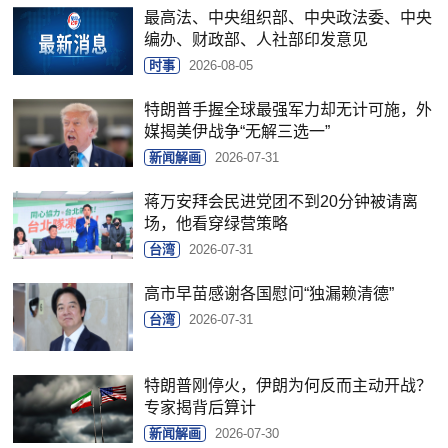
最高法、中央组织部、中央政法委、中央
编办、财政部、人社部印发意见
时事
2026-08-05
特朗普手握全球最强军力却无计可施，外
媒揭美伊战争“无解三选一”
新闻解画
2026-07-31
蒋万安拜会民进党团不到20分钟被请离
场，他看穿绿营策略
台湾
2026-07-31
高市早苗感谢各国慰问“独漏赖清德”
台湾
2026-07-31
特朗普刚停火，伊朗为何反而主动开战？
专家揭背后算计
新闻解画
2026-07-30