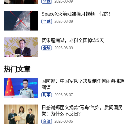
全球
2026-08-09
SpaceX火箭残骸撞月视频，假的！
全球
2026-08-09
赛宋蓬病逝，老挝全国悼念5天
全球
2026-08-09
热门文章
国防部：中国军队坚决反制任何闹海挑衅
图谋
时事
2026-08-07
日感谢郑丽文捐款“青鸟”气炸，质问国民
党：为什么不反日？
台湾
2026-08-05