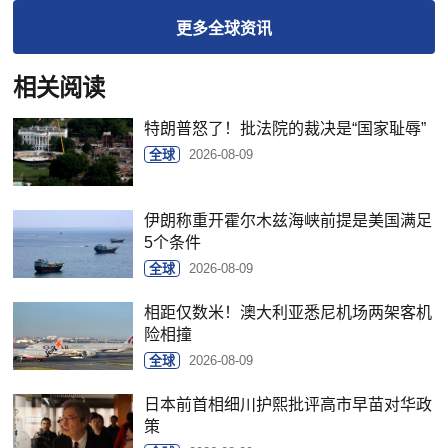
更多
全球
资讯
相关阅读
特朗普怒了！批法院的裁决是“国家耻辱”
全球
2026-08-09
伊朗称重开霍尔木兹海峡前提是美国满足
5个条件
全球
2026-08-09
相距仅数米！澳大利亚悉尼机场两架客机
险相撞
全球
2026-08-09
日本前首相细川护熙批评高市早苗对华政
策