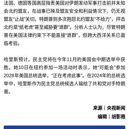
法国、德国等国高层指责美国对伊朗发动军事打击前并未知
会北约盟友，在战事已殃及盟友安全和利益情况下，仍无视
盟友“止战”关切。特朗普则多次抱怨北约盟友“不给力”，抨击
北约是“纸老虎”甚至威胁要“退群”。分析人士认为，尽管特朗
普在美国法律约束下不能直接“退群”，但跨大西洋关系已面
临考验。
哈里斯预计，民主党将在今年11月的美国会中期选举中获
胜。她10日在纽约参加一场活动时表示，她“可能会”参加
2028年美国总统选举，“正在考虑此事”。在2024年的总统选
举中，哈里斯作为民主党总统候选人输给了共和党对手特朗
普。
来源︱央视新闻
编辑︱胡影雅