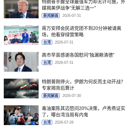
特朗普手握全球最强军力却无计可施，外
媒揭美伊战争“无解三选一”
新闻解画
2026-07-31
蒋万安拜会民进党团不到20分钟被请离
场，他看穿绿营策略
台湾
2026-07-31
高市早苗感谢各国慰问“独漏赖清德”
台湾
2026-07-31
特朗普刚停火，伊朗为何反而主动开战？
专家揭背后算计
新闻解画
2026-07-30
毒油案陈其迈怒问20%决策，卢秀燕证实
了，曝台湾当局有内鬼
台湾
2026-07-28