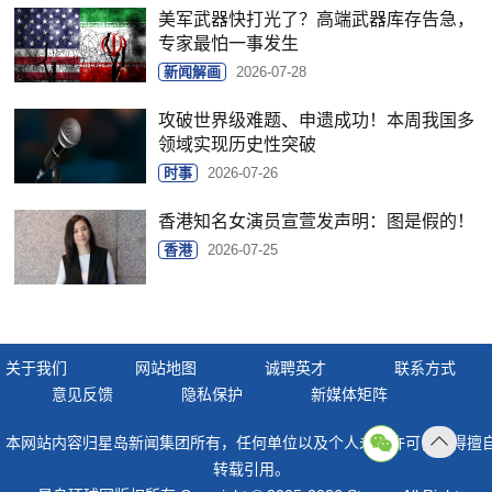
美军武器快打光了？高端武器库存告急，
专家最怕一事发生
新闻解画
2026-07-28
攻破世界级难题、申遗成功！本周我国多
领域实现历史性突破
时事
2026-07-26
香港知名女演员宣萱发声明：图是假的！
香港
2026-07-25
关于我们
网站地图
诚聘英才
联系方式
意见反馈
隐私保护
新媒体矩阵
本网站内容归星岛新闻集团所有，任何单位以及个人未经许可，不得擅
返回
转载引用。