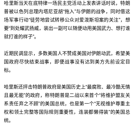
哈里斯当天在底特律一场民主党活动上发表讲话时说，特朗
普被以色列总理内塔尼亚胡“拖入”与伊朗的战争，同时借这
场军事行动“徒劳地尝试转移公众对爱泼斯坦案的关注”，想
要“到处耀武扬威，装出一副可以随便动用美国武力、想打谁
就打谁的样子”。
近期民调显示，多数美国人不赞成美国对伊朗动武，希望美
国政府尽快结束战事，即便战事没有达到美方先前设定目
标。
哈里斯还抨击特朗普政府是美国历史上“最腐败、最冷酷无情
且最无能”的政府，称特朗普是二战以来首个“将维护盟友关
系责任弃之不顾”的美国总统，也是第一个“无视维护尊重主
权和领土完整等国际规则重要性，连装都懒得装”的美国总
统。