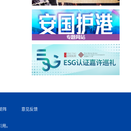
矩阵
意见反馈
引用。
返回顶部