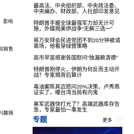
最高法、中央组织部、中央政法委、
中央编办、财政部、人社部印发意见
，影响
特朗普手握全球最强军力却无计可
施，外媒揭美伊战争“无解三选一”
蒋万安拜会民进党团不到20分钟被请
离场，他看穿绿营策略
和销售
高市早苗感谢各国慰问“独漏赖清德”
特朗普刚停火，伊朗为何反而主动开
战？专家揭背后算计
毒油案陈其迈怒问20%决策，卢秀燕
证实了，曝台湾当局有内鬼
美军武器快打光了？高端武器库存告
急，专家最怕一事发生
兴趣随
专题
更多