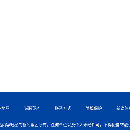
站地图
诚聘英才
联系方式
隐私保护
新媒体
站内容归星岛新闻集团所有，任何单位以及个人未经许可，不得擅自转载