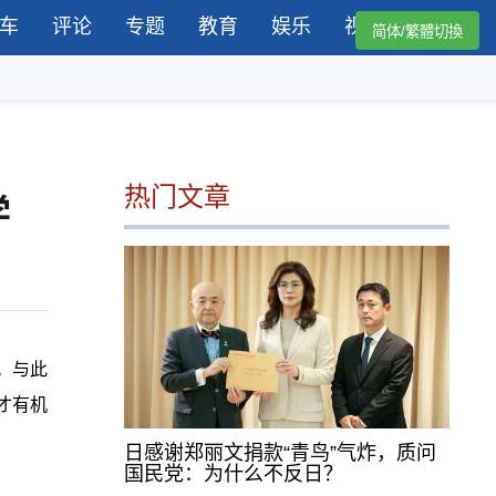
车
评论
专题
教育
娱乐
视频
简体/繁體切換
热门文章
学
。与此
才有机
日感谢郑丽文捐款“青鸟”气炸，质问
国民党：为什么不反日？