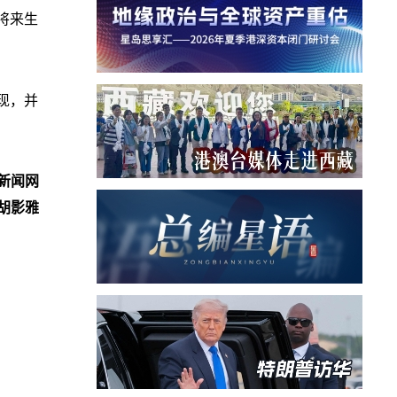
将来生
现，并
新闻网
胡影雅