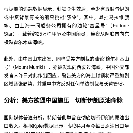
根据船舶追踪数据显示，封锁令生效后，至少有五艘与伊朗
或中资背景有关的船只挑战“禁令”。其中，悬挂马拉维旗
帜、由上海一间船务公司拥有的油轮“富星号”（Fortune
Star），载着约25万桶甲醇及中国船员，连夜从阿联酋向东
横越霍尔木兹海峡。
此外，由中国山东出发、同样受美方制裁的油轮“穆尔利基山
号”（Mount Murriki），亦被发现向西驶过海峡。中国外交部
发言人昨日对此作出回应，警告美方的海上封锁将严重加剧
区域紧张局势，并重申中方反对任何单边制裁与长臂管辖。
分析：美方欲逼中国施压 切断伊朗原油命脉
国际媒体普遍分析，特朗普此举旨在彻底切断伊朗的原油出
口收入。根据Kpler数据显示，伊朗4月至今每日原油出口量