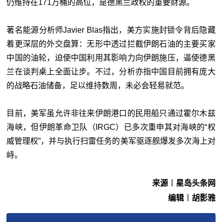
仍维持在171万桶的高位，是德黑兰政权的重要财源。
著名能源分析师Javier Blas指出，美方实施封锁令背后隐藏
着更深层的外交盘算：无形中透过拦截伊朗石油的主要买家
中国的油轮，迫使中国利用其影响力向伊朗施压，逼使德黑
兰在谈判桌上全面让步。不过，分析亦指中国目前拥有庞大
的战略石油储备，足以维持数周，未必会轻易就范。
目前，美军虽允许非往来伊朗港口的民用船只通过霍尔木兹
海峡，但伊朗革命卫队（IRGC）已多次重申其对海峡的“权
威管理权”，并与执行扫雷任务的美军驱逐舰爆发多次海上对
峙。
来源︱星岛头条网
编辑︱胡影雅