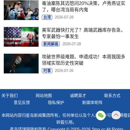
毒油案陈其迈怒问20%决策，卢秀燕证实
了，曝台湾当局有内鬼
台湾
2026-07-28
美军武器快打光了？高端武器库存告急，
专家最怕一事发生
新闻解画
2026-07-28
攻破世界级难题、申遗成功！本周我国多
领域实现历史性突破
时事
2026-07-26
关于我们
网站地图
诚聘英才
联系方式
意见反馈
隐私保护
新媒体矩阵
本网站内容归星岛新闻集团所有，任何单位以及个人未经许可，不得擅
返回
转载引用。
顶部
星岛环球网版权所有 Copyright © 2005-2026 Stnn.cc All Rights