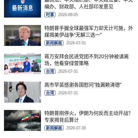
编办、财政部、人社部印发意见
时事
2026-08-05
特朗普手握全球最强军力却无计可施，外
媒揭美伊战争“无解三选一”
新闻解画
2026-07-31
蒋万安拜会民进党团不到20分钟被请离
场，他看穿绿营策略
台湾
2026-07-31
高市早苗感谢各国慰问“独漏赖清德”
台湾
2026-07-31
特朗普刚停火，伊朗为何反而主动开战？
专家揭背后算计
新闻解画
2026-07-30