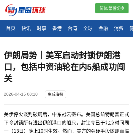
简体/繁體切換
首页
快讯
时事
香港
台湾
全球
金融
消费
伊朗局势｜美军启动封锁伊朗港
口，包括中资油轮在内5船成功闯
关
2026-04-15 08:10
生成海报
美伊停火谈判破局后，中东战云密布。美国总统特朗普正式
下令封锁所有进出伊朗港口的船只，封锁令已于北京时间周
一（13日）晚上10时生效。然而，美方的强硬手段随即面临