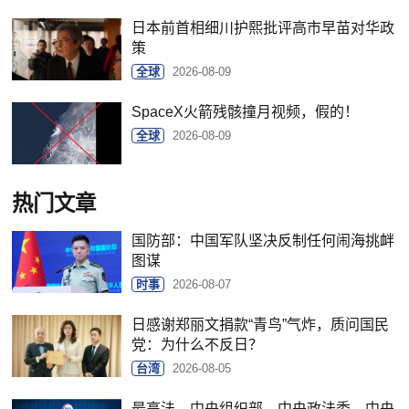
日本前首相细川护熙批评高市早苗对华政
策
全球
2026-08-09
SpaceX火箭残骸撞月视频，假的！
全球
2026-08-09
热门文章
国防部：中国军队坚决反制任何闹海挑衅
图谋
时事
2026-08-07
日感谢郑丽文捐款“青鸟”气炸，质问国民
党：为什么不反日？
台湾
2026-08-05
最高法、中央组织部、中央政法委、中央