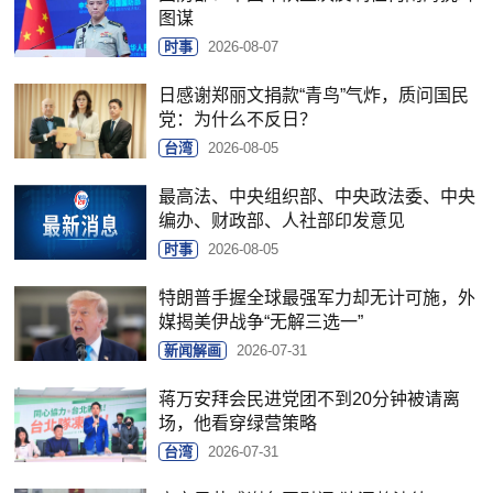
图谋
时事
2026-08-07
日感谢郑丽文捐款“青鸟”气炸，质问国民
党：为什么不反日？
台湾
2026-08-05
最高法、中央组织部、中央政法委、中央
编办、财政部、人社部印发意见
时事
2026-08-05
特朗普手握全球最强军力却无计可施，外
媒揭美伊战争“无解三选一”
新闻解画
2026-07-31
蒋万安拜会民进党团不到20分钟被请离
场，他看穿绿营策略
台湾
2026-07-31