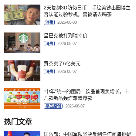
2天复刻3D防伪日币！手绘美钞出圈博主
否认能过验钞机，曾被请去喝茶
消费
2026-08-08
星巴克被打到瑞幸价
消费
2026-08-07
贡茶卖了6亿美元
消费
2026-08-07
“中年”统一的困局：饮品首现负增长，十
几款新品轰炸难造爆款
星岛原创
2026-08-07
热门文章
国防部：中国军队坚决反制任何闹海挑衅