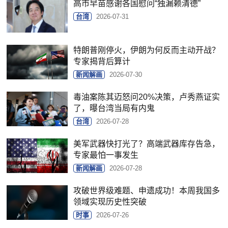
高市早苗感谢各国慰问“独漏赖清德”
台湾
2026-07-31
特朗普刚停火，伊朗为何反而主动开战？
专家揭背后算计
新闻解画
2026-07-30
毒油案陈其迈怒问20%决策，卢秀燕证实
了，曝台湾当局有内鬼
台湾
2026-07-28
美军武器快打光了？高端武器库存告急，
专家最怕一事发生
新闻解画
2026-07-28
攻破世界级难题、申遗成功！本周我国多
领域实现历史性突破
时事
2026-07-26