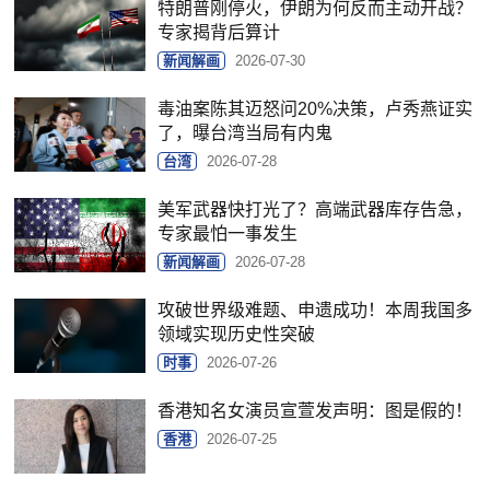
特朗普刚停火，伊朗为何反而主动开战？
专家揭背后算计
新闻解画
2026-07-30
毒油案陈其迈怒问20%决策，卢秀燕证实
了，曝台湾当局有内鬼
台湾
2026-07-28
美军武器快打光了？高端武器库存告急，
专家最怕一事发生
新闻解画
2026-07-28
攻破世界级难题、申遗成功！本周我国多
领域实现历史性突破
时事
2026-07-26
香港知名女演员宣萱发声明：图是假的！
香港
2026-07-25