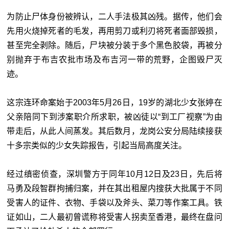
为防止尸体身份被辨认，二人手法极其凶残。据传，他们会
先用火烧掉死者的毛发，再用剪刀或利刃将死者面部毁损，
甚至完全剥除。随后，尸块被分装于多个黑色胶袋，再被分
别抛弃于布吉农批市场及布吉河一带的荒野，企图毁尸灭
迹。
这宗连环命案始于2003年5月26日，19岁的湖北少女张婷在
父亲陪同下到涉案职介所求职，被凶徒以“到工厂视察”为由
带走后，从此人间蒸发。其后数月，龙岗公安分局陆续接获
十多宗类似的少女失踪报告，引起当局高度关注。
经过缜密侦查，深圳警方于同年10月12日及23日，先后将
马勇及段智群拘捕归案，并在其出租屋内搜获大批属于不同
受害人的证件、衣物、手袋以及斧头、菜刀等作案工具。铁
证如山，二人最初曾谎称将受害人拐卖至香港，最终在盘问