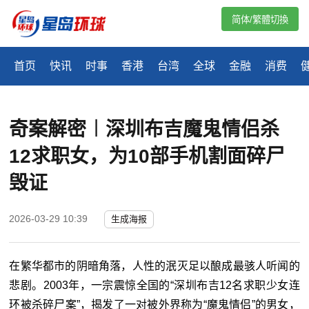
简体/繁體切換
首页
快讯
时事
香港
台湾
全球
金融
消费
奇案解密︱深圳布吉魔鬼情侣杀
12求职女，为10部手机割面碎尸
毁证
2026-03-29 10:39
生成海报
在繁华都市的阴暗角落，人性的泯灭足以酿成最骇人听闻的
悲剧。
2003
年，一宗震惊全国的“深圳布吉
12
名求职少女连
环被杀碎尸案”，揭发了一对被外界称为“魔鬼情侣”的男女，