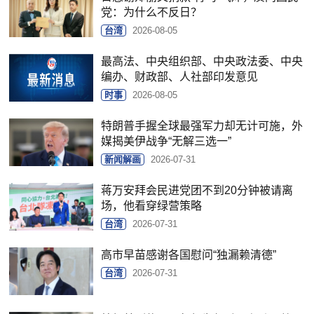
党：为什么不反日？
台湾
2026-08-05
最高法、中央组织部、中央政法委、中央
编办、财政部、人社部印发意见
时事
2026-08-05
特朗普手握全球最强军力却无计可施，外
媒揭美伊战争“无解三选一”
新闻解画
2026-07-31
蒋万安拜会民进党团不到20分钟被请离
场，他看穿绿营策略
台湾
2026-07-31
高市早苗感谢各国慰问“独漏赖清德”
台湾
2026-07-31