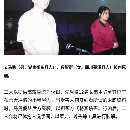
▲马勇（男，湖南衡东县人）、段智群（女、四川蓬溪县人）被判死
刑。
二人以提供高薪厚职为诱饵，先后将12名女事主骗至其位于
布吉大坪路的出租屋内。当受害人俯身细看所谓的求职资料
时，马勇便从后方突袭，以扼颈方式将其杀害。行凶后，二
人会将尸体拖入洗手间，以菜刀、斧头等工具进行肢解。