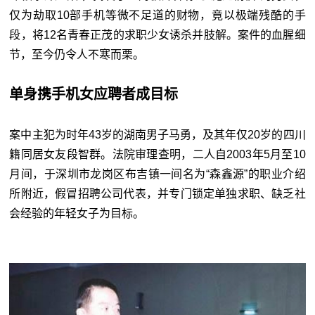
仅为劫取
10
部手机等微不足道的财物，竟以极端残酷的手
段，将
12
名青春正茂的求职少女诱杀并肢解。案件的血腥细
节，至今仍令人不寒而栗。
单身携手机女应聘者成目标
案中主犯为时年43岁的湖南男子马勇，及其年仅20岁的四川
籍同居女友段智群。法院审理查明，二人自2003年5月至10
月间，于深圳市龙岗区布吉镇一间名为“森鑫源”的职业介绍
所附近，假冒招聘公司代表，并专门锁定单独求职、缺乏社
会经验的年轻女子为目标。