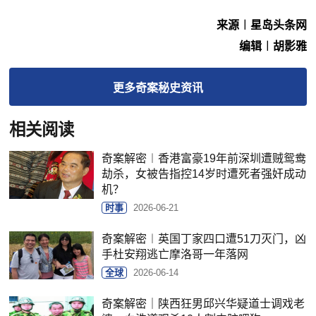
来源︱星岛头条网
编辑︱胡影雅
更多
奇案秘史
资讯
相关阅读
奇案解密︱香港富豪19年前深圳遭贼鸳鸯
劫杀，女被告指控14岁时遭死者强奸成动
机？
时事
2026-06-21
奇案解密︱英国丁家四口遭51刀灭门，凶
手杜安翔逃亡摩洛哥一年落网
全球
2026-06-14
奇案解密｜陕西狂男邱兴华疑道士调戏老