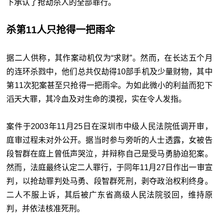
下承认了抢劫杀人的全部罪行。
杀第11人只抢得一把雨伞
据二人供称，其作案动机仅为“求财”。然而，在长达五个月
的连环杀戮中，他们总共仅劫得10部手机及少量财物，其中
第11次犯案甚至只抢得一把雨伞。为如此微小的利益而犯下
滔天大罪，其冷血及对生命的漠视，实在令人发指。
案件于2003年11月25日在深圳市中级人民法院低调开审，
庭审过程未对外公开。据当时参与旁听的人士透露，女被告
段智群在庭上曾低声哭泣，并辩称自己是受马勇胁迫犯案。
然而，法庭最终认定二人罪行，于同年11月27日作出一审宣
判，以抢劫罪判处马勇、段智群死刑，剥夺政治权利终身。
二人不服上诉，其后被广东省高级人民法院驳回，维持原
判，并依法核准死刑。