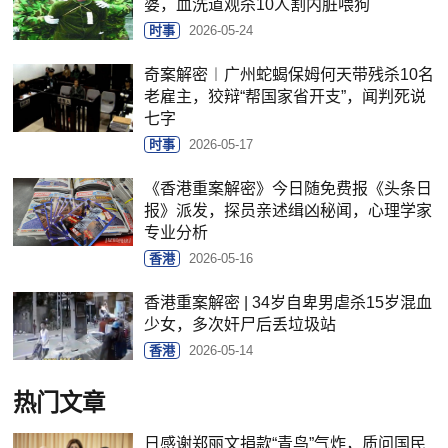
婆，血洗道观杀10人割内脏喂狗
时事
2026-05-24
奇案解密︱广州蛇蝎保姆何天带残杀10名
老雇主，狡辩“帮国家省开支”，闻判死说
七字
时事
2026-05-17
《香港重案解密》今日随免费报《头条日
报》派发，探员亲述缉凶秘闻，心理学家
专业分析
香港
2026-05-16
香港重案解密 | 34岁自卑男虐杀15岁混血
少女，多次奸尸后丢垃圾站
香港
2026-05-14
热门文章
日感谢郑丽文捐款“青鸟”气炸，质问国民