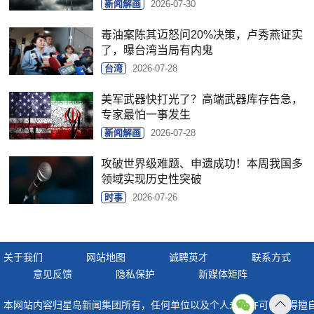
新闻解画
2026-07-30
毒油案陈其迈怒问20%决策，卢秀燕证实
了，曝台湾当局有内鬼
台湾
2026-07-28
美军武器快打光了？高端武器库存告急，
专家最怕一事发生
新闻解画
2026-07-28
攻破世界级难题、申遗成功！本周我国多
领域实现历史性突破
时事
2026-07-26
关于我们
网站地图
诚聘英才
联系方式
意见反馈
隐私保护
新媒体矩阵
本网站内容归星岛新闻集团所有，任何单位以及个人未经许可，不得擅