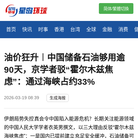
简体/繁體切換
首页
快讯
时事
香港
台湾
全球
金融
消费
油价狂升︱中国储备石油够用逾
90天，京学者驳“霍尔木兹焦
虑”：通过海峡占约33%
2026-03-19 08:39
生成海报
伊朗局势失控真会令中国陷入能源危机？长期关注能源领域
的中国人民大学学者衣英男撰文，以三大理由反驳
“霍尔木兹
海峡焦虑”：一是国内已提前建立充足安全缓冲，石油储备可