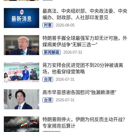
最高法、中央组织部、中央政法委、中央
编办、财政部、人社部印发意见
时事
2026-08-05
特朗普手握全球最强军力却无计可施，外
媒揭美伊战争“无解三选一”
新闻解画
2026-07-31
蒋万安拜会民进党团不到20分钟被请离
场，他看穿绿营策略
台湾
2026-07-31
高市早苗感谢各国慰问“独漏赖清德”
台湾
2026-07-31
特朗普刚停火，伊朗为何反而主动开战？
专家揭背后算计