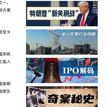
之一，
决方案
念至今
载系统
工输入
智能座舱
舱原生