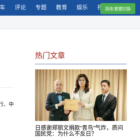
车
评论
专题
教育
娱乐
视频
简体/繁體切換
热门文章
行、中
日感谢郑丽文捐款“青鸟”气炸，质问
国民党：为什么不反日？