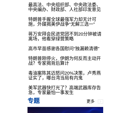
最高法、中央组织部、中央政法委、
中央编办、财政部、人社部印发意见
特朗普手握全球最强军力却无计可
施，外媒揭美伊战争“无解三选一”
蒋万安拜会民进党团不到20分钟被请
离场，他看穿绿营策略
高市早苗感谢各国慰问“独漏赖清德”
特朗普刚停火，伊朗为何反而主动开
战？专家揭背后算计
毒油案陈其迈怒问20%决策，卢秀燕
证实了，曝台湾当局有内鬼
美军武器快打光了？高端武器库存告
急，专家最怕一事发生
专题
更多