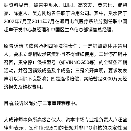
据资料显示，被告中奚水、田园、高文友、贾志远、费鹏
豪、陈惠人、吴方刚均曾任职于通用公司。其中，奚水曾于
2002年7月至2011年7月在通用电气医疗系统分别任职中国
超声研发中心总经理和中国区生命信息部销售总经理。
原告诉请飞依诺承担四项法律责任：一是销毁载体并禁用
人，要求立即销毁涉密资料且不得继续使用；二是停产销并
召回，责令停止侵权型号（如VINNOG50等）的全链条产销
活动，并召回销毁成品及半成品；三是公开声明，要求发表
声明以消除不良影响；四是连带赔偿，索赔暂定3000万元经
济损失及维权费用。
目前,该诉讼尚处于二审审理程序中。
大成律师事务所高级合伙人、资本市场专业组负责人卢旺盛
律师表示，案件审理周期的长短并非IPO审核的决定性因