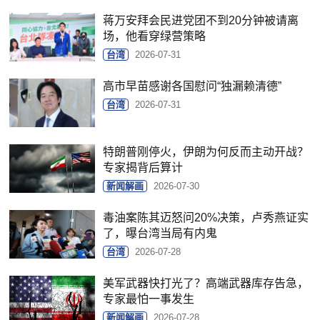
蒋万安拜会民进党团不到20分钟被请离
场，他看穿绿营策略
台湾
2026-07-31
高市早苗感谢各国慰问“独漏赖清德”
台湾
2026-07-31
特朗普刚停火，伊朗为何反而主动开战？
专家揭背后算计
新闻解画
2026-07-30
毒油案陈其迈怒问20%决策，卢秀燕证实
了，曝台湾当局有内鬼
台湾
2026-07-28
美军武器快打光了？高端武器库存告急，
专家最怕一事发生
新闻解画
2026-07-28