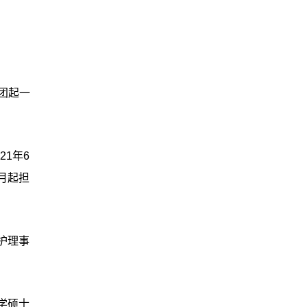
团起一
1年6
8月起担
病护理事
学硕士