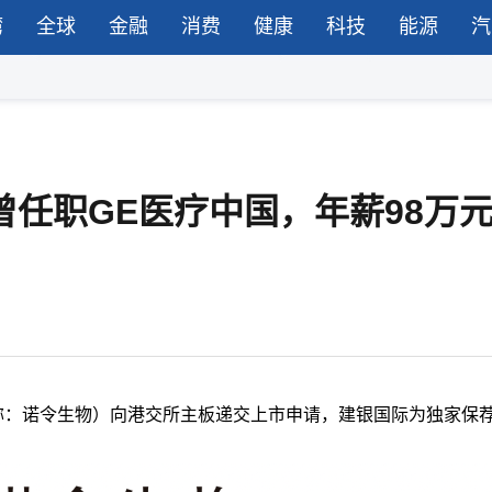
湾
全球
金融
消费
健康
科技
能源
汽
曾任职GE医疗中国，年薪98万
称：诺令生物）向港交所主板递交上市申请，建银国际为独家保