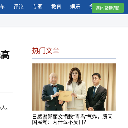
车
评论
专题
教育
娱乐
视频
简体/繁體切換
热门文章
元高
荐人。
日感谢郑丽文捐款“青鸟”气炸，质问
国民党：为什么不反日？