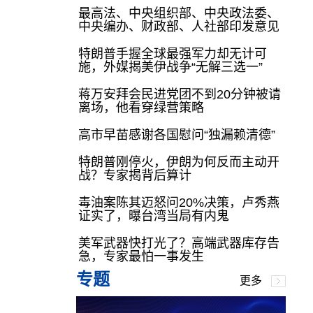
最高法、中央组织部、中央政法委、
中央编办、财政部、人社部印发意见
特朗普手握全球最强军力却无计可
施，外媒揭美伊战争“无解三选一”
蒋万安拜会民进党团不到20分钟被请
离场，他看穿绿营策略
高市早苗感谢各国慰问“独漏赖清德”
特朗普刚停火，伊朗为何反而主动开
战？专家揭背后算计
毒油案陈其迈怒问20%决策，卢秀燕
证实了，曝台湾当局有内鬼
美军武器快打光了？高端武器库存告
急，专家最怕一事发生
专题
更多