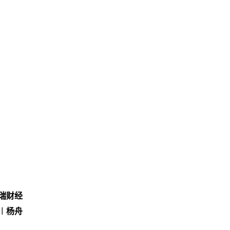
瑞财经
︱杨舟