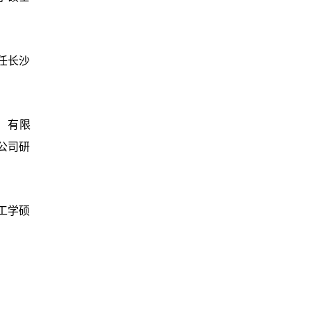
任长沙
）有限
公司研
工学硕