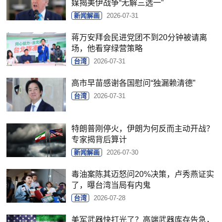
媒揭美伊战争“无解三选一”
新闻解画
2026-07-31
蒋万安拜会民进党团不到20分钟被请离
场，他看穿绿营策略
台湾
2026-07-31
高市早苗感谢各国慰问“独漏赖清德”
台湾
2026-07-31
特朗普刚停火，伊朗为何反而主动开战？
专家揭背后算计
新闻解画
2026-07-30
毒油案陈其迈怒问20%决策，卢秀燕证实
了，曝台湾当局有内鬼
台湾
2026-07-28
美军武器快打光了？高端武器库存告急，