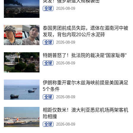
突发！俄罗斯遭大规模袭击
全球
2026-08-09
泰国男团前成员失踪，遗体在湄南河中被
发现，背包内现20公斤水泥砖
全球
2026-08-09
特朗普怒了！批法院的裁决是“国家耻辱”
全球
2026-08-09
伊朗称重开霍尔木兹海峡前提是美国满足
5个条件
全球
2026-08-09
相距仅数米！澳大利亚悉尼机场两架客机
险相撞
全球
2026-08-09