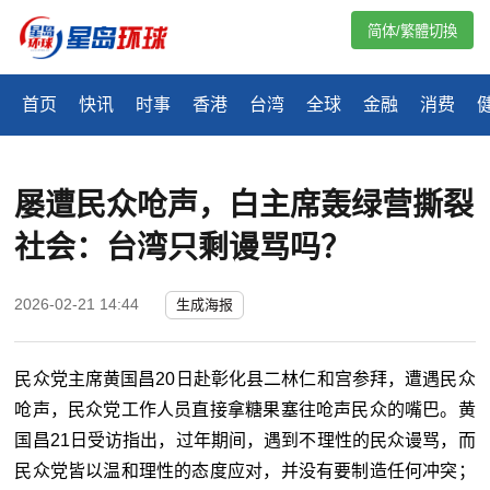
简体/繁體切換
首页
快讯
时事
香港
台湾
全球
金融
消费
屡遭民众呛声，白主席轰绿营撕裂
社会：台湾只剩谩骂吗？
2026-02-21 14:44
生成海报
民众党主席黄国昌20日赴彰化县二林仁和宫参拜，遭遇民众
呛声，民众党工作人员直接拿糖果塞往呛声民众的嘴巴。黄
国昌21日受访指出，过年期间，遇到不理性的民众谩骂，而
民众党皆以温和理性的态度应对，并没有要制造任何冲突；