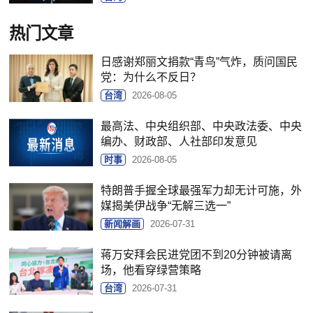
热门文章
日感谢郑丽文捐款“青鸟”气炸，质问国民
党：为什么不反日？
台湾
2026-08-05
最高法、中央组织部、中央政法委、中央
编办、财政部、人社部印发意见
时事
2026-08-05
特朗普手握全球最强军力却无计可施，外
媒揭美伊战争“无解三选一”
新闻解画
2026-07-31
蒋万安拜会民进党团不到20分钟被请离
场，他看穿绿营策略
台湾
2026-07-31