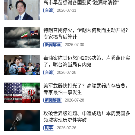
高市早苗感谢各国慰问“独漏赖清德”
台湾
2026-07-31
特朗普刚停火，伊朗为何反而主动开战？
专家揭背后算计
新闻解画
2026-07-30
毒油案陈其迈怒问20%决策，卢秀燕证实
了，曝台湾当局有内鬼
台湾
2026-07-28
美军武器快打光了？高端武器库存告急，
专家最怕一事发生
新闻解画
2026-07-28
攻破世界级难题、申遗成功！本周我国多
领域实现历史性突破
时事
2026-07-26