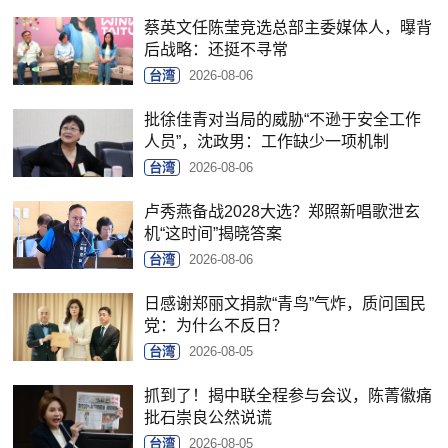
蔡英文任陈莹竞选总部主委媒体人，曝背
后战略：还挺不寻常
台湾
2026-08-06
批徐佳青对当局的威胁“不逊于安全工作
人员”，沈政男：工作缺少一项机制
台湾
2026-08-06
卢秀燕备战2028大选？郑照新唱歌泄玄
机“这时间”揭晓答案
台湾
2026-08-06
日感谢郑丽文捐款“青鸟”气炸，质问国民
党：为什么不反日？
台湾
2026-08-05
抓到了！揭中联全程参与会议，陈菁徽痛
批石崇良公然说谎
台湾
2026-08-05