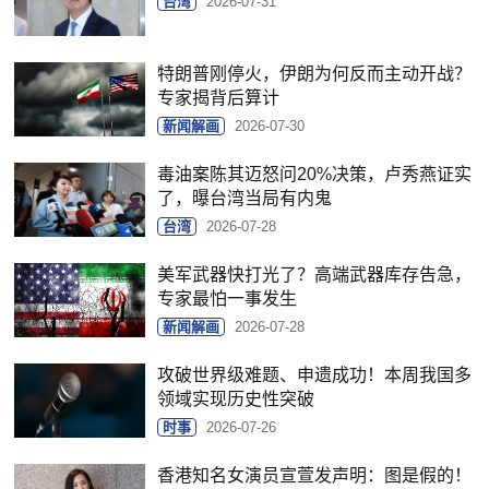
台湾
2026-07-31
特朗普刚停火，伊朗为何反而主动开战？
专家揭背后算计
新闻解画
2026-07-30
毒油案陈其迈怒问20%决策，卢秀燕证实
了，曝台湾当局有内鬼
台湾
2026-07-28
美军武器快打光了？高端武器库存告急，
专家最怕一事发生
新闻解画
2026-07-28
攻破世界级难题、申遗成功！本周我国多
领域实现历史性突破
时事
2026-07-26
香港知名女演员宣萱发声明：图是假的！