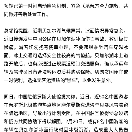
领馆已第一时间启动应急机制，紧急联系俄方全力施救，共
同做好善后处置工作。
总领馆提醒，近期贝加尔湖气候异常，冰面情况异常复杂。
近日接连发生中国公民在贝加尔湖冰面伤亡事故，教训极其
惨痛。游客切勿抱有侥幸心理，不要违规乘坐汽车穿越冰
面，冰上交通可选择安全性较高的气垫船。贝加尔湖冰上道
路开放后，也务必通过正规渠道预订交通服务，确认承运车
辆及驾驶员具备合法客运资质并购买保险。切勿贪图便宜或
一时便利，选择无客运资质的“黑车”，以免发生意外。
同日，中国驻俄罗斯大使馆发文称，近日，近50名中国游客
在俄罗斯北极旅游热点地区摩尔曼斯克遭遇罕见暴风雪滞留
在偏远地区，导致出行计划受阻，在中国驻圣彼得堡总领馆
和俄方共同协助下得以解困。2月20日，载有8名中国游客的
车辆在贝加尔湖冰面行驶时因冰裂沉湖，造成重大人员伤