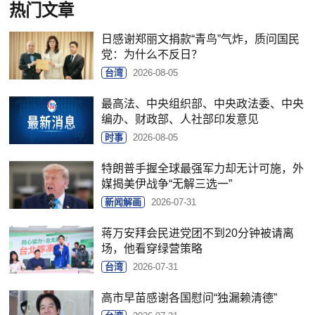
热门文章
日感谢郑丽文捐款“青鸟”气炸，质问国民
党：为什么不反日？
台湾
2026-08-05
最高法、中央组织部、中央政法委、中央
编办、财政部、人社部印发意见
时事
2026-08-05
特朗普手握全球最强军力却无计可施，外
媒揭美伊战争“无解三选一”
新闻解画
2026-07-31
蒋万安拜会民进党团不到20分钟被请离
场，他看穿绿营策略
台湾
2026-07-31
高市早苗感谢各国慰问“独漏赖清德”