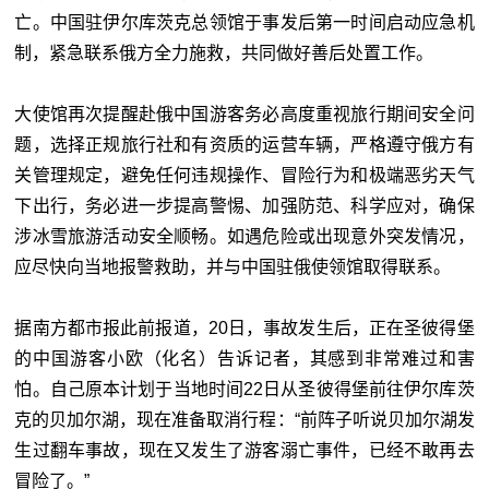
亡。中国驻伊尔库茨克总领馆于事发后第一时间启动应急机
制，紧急联系俄方全力施救，共同做好善后处置工作。
大使馆再次提醒赴俄中国游客务必高度重视旅行期间安全问
题，选择正规旅行社和有资质的运营车辆，严格遵守俄方有
关管理规定，避免任何违规操作、冒险行为和极端恶劣天气
下出行，务必进一步提高警惕、加强防范、科学应对，确保
涉冰雪旅游活动安全顺畅。如遇危险或出现意外突发情况，
应尽快向当地报警救助，并与中国驻俄使领馆取得联系。
据南方都市报此前报道，20日，事故发生后，正在圣彼得堡
的中国游客小欧（化名）告诉记者，其感到非常难过和害
怕。自己原本计划于当地时间22日从圣彼得堡前往伊尔库茨
克的贝加尔湖，现在准备取消行程：“前阵子听说贝加尔湖发
生过翻车事故，现在又发生了游客溺亡事件，已经不敢再去
冒险了。”