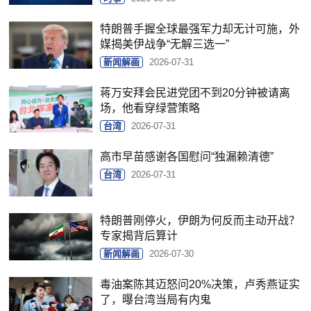
特朗普手握全球最强军力却无计可施，外
媒揭美伊战争“无解三选一”
新闻解画
2026-07-31
蒋万安拜会民进党团不到20分钟被请离
场，他看穿绿营策略
台湾
2026-07-31
高市早苗感谢各国慰问“独漏赖清德”
台湾
2026-07-31
特朗普刚停火，伊朗为何反而主动开战？
专家揭背后算计
新闻解画
2026-07-30
毒油案陈其迈怒问20%决策，卢秀燕证实
了，曝台湾当局有内鬼