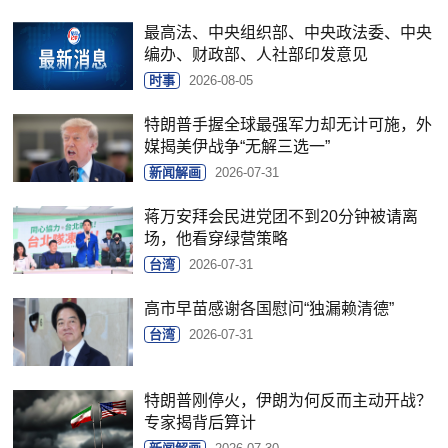
最高法、中央组织部、中央政法委、中央
编办、财政部、人社部印发意见
时事
2026-08-05
特朗普手握全球最强军力却无计可施，外
媒揭美伊战争“无解三选一”
新闻解画
2026-07-31
蒋万安拜会民进党团不到20分钟被请离
场，他看穿绿营策略
台湾
2026-07-31
高市早苗感谢各国慰问“独漏赖清德”
台湾
2026-07-31
特朗普刚停火，伊朗为何反而主动开战？
专家揭背后算计