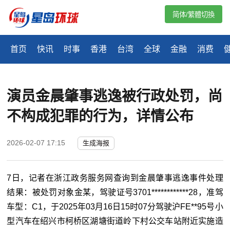
简体/繁體切換
首页
快讯
时事
香港
台湾
全球
金融
消费
演员金晨肇事逃逸被行政处罚，尚
不构成犯罪的行为，详情公布
2026-02-07 17:15
生成海报
7日，记者在浙江政务服务网查询到金晨肇事逃逸事件处理
结果：被处罚对象金某，驾驶证号3701************28，准驾
车型：C1，于2025年03月16日15时07分驾驶沪FE**95号小
型汽车在绍兴市柯桥区湖塘街道岭下村公交车站附近实施造