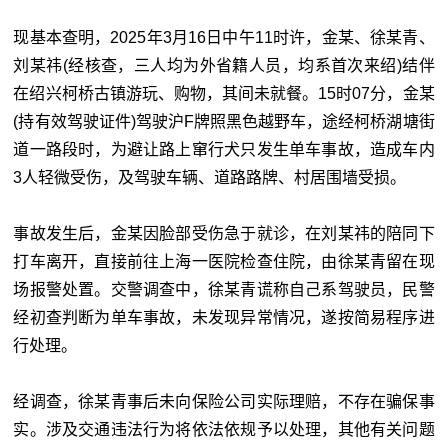
现基本查明，2025年3月16日中午11时许，金某、徐某青、
刘某祎(经核查，三人均为外省籍人员，均系首次来绍)结伴
在绍兴柯桥古镇游玩、购物，其间未就餐。15时07分，金某
(持有效驾驶证件)驾驶沪F牌照黑色越野车，途经柯桥湖塘街
道一路段时，为避让路上窜行犬只发生单车事故，造成车内
3人轻微受伤，及驾驶车辆、道路路牌、村居围墙受损。
事故发生后，金某因脸部受伤急于就诊，在刘某祎的陪同下
打车离开，直接前往上海一医院检查住院，由徐某青留在现
场报警处置。交警调查中，徐某青谎称自己系驾驶员，民警
经初查判断为单车事故，未发现异常情况，遂按简易程序进
行处理。
经调查，徐某青事后未向保险公司实际理赔，不存在骗保事
实。涉及交通违法行为将依法依规予以处理，其他有关问题