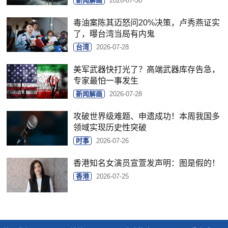
新闻解画
2026-07-30
毒油案陈其迈怒问20%决策，卢秀燕证实
了，曝台湾当局有内鬼
台湾
2026-07-28
美军武器快打光了？高端武器库存告急，
专家最怕一事发生
新闻解画
2026-07-28
攻破世界级难题、申遗成功！本周我国多
领域实现历史性突破
时事
2026-07-26
香港知名女演员宣萱发声明：图是假的！
香港
2026-07-25