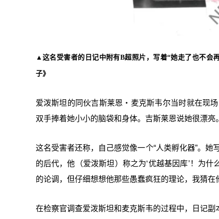
▲这名受害者的日记中附有B超照片，写着“她走了也不会再
子》
爱泼斯坦的同伙吉斯莱恩・麦克斯韦尔当时就在现场
双手捧着她小小的脑袋和身体。吉斯莱恩说她很漂亮
这名受害者还称，自己感觉像一个“人类孵化器”。她
的后代，他（爱泼斯坦）称之为‘优越基因库’！为
的论调，但仔细想想他那些愚蠢疯狂的理论，我猜在
在检察官调查爱泼斯坦和麦克斯韦的过程中，日记副