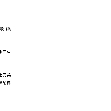
诗歌《孩
到医生
出完美
像纳粹