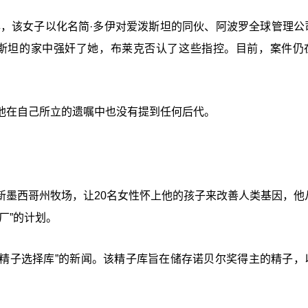
年，该女子以化名简·多伊对爱泼斯坦的同伙、阿波罗全球管理公
泼斯坦的家中强奸了她，布莱克否认了这些指控。目前，案件仍
他在自己所立的遗嘱中也没有提到任何后代。
新墨西哥州牧场，让20名女性怀上他的孩子来改善人类基因，他
厂”的计划。
“精子选择库”的新闻。该精子库旨在储存诺贝尔奖得主的精子，