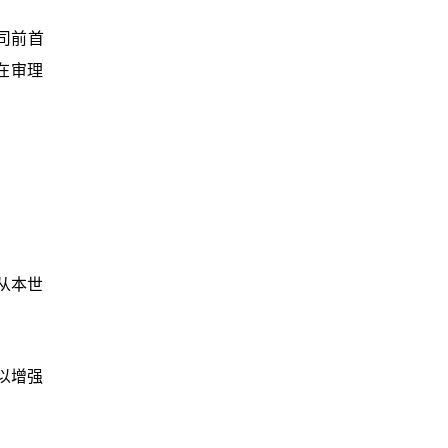
司前首
在审理
从本世
以增强