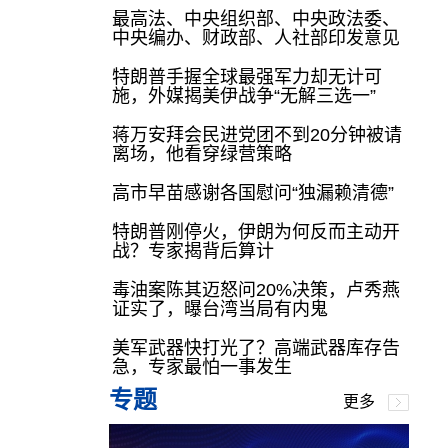
最高法、中央组织部、中央政法委、
中央编办、财政部、人社部印发意见
特朗普手握全球最强军力却无计可
施，外媒揭美伊战争“无解三选一”
蒋万安拜会民进党团不到20分钟被请
离场，他看穿绿营策略
高市早苗感谢各国慰问“独漏赖清德”
特朗普刚停火，伊朗为何反而主动开
战？专家揭背后算计
毒油案陈其迈怒问20%决策，卢秀燕
证实了，曝台湾当局有内鬼
美军武器快打光了？高端武器库存告
急，专家最怕一事发生
专题
更多