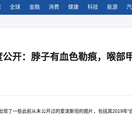
湾
全球
金融
消费
健康
科技
能源
汽
度公开：脖子有血色勒痕，喉部
现了一些此前从未公开过的爱泼斯坦的图片，包括其2019年“自