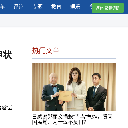
车
评论
专题
教育
娱乐
视频
简体/繁體切換
热门文章
甲状
缢”后
日感谢郑丽文捐款“青鸟”气炸，质问
国民党：为什么不反日？