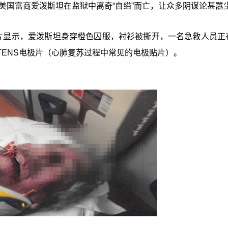
的美国富商爱泼斯坦在监狱中离奇“自缢”而亡，让众多阴谋论甚嚣
的文件图片显示，爱泼斯坦身穿橙色囚服，衬衫被撕开，一名急救人员
ENS电极片（心肺复苏过程中常见的电极贴片）。