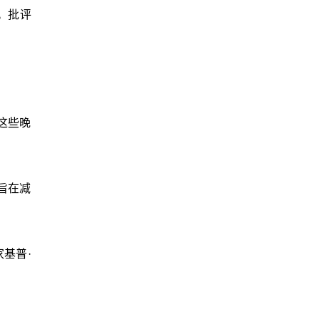
。批评
这些晚
旨在减
基普·