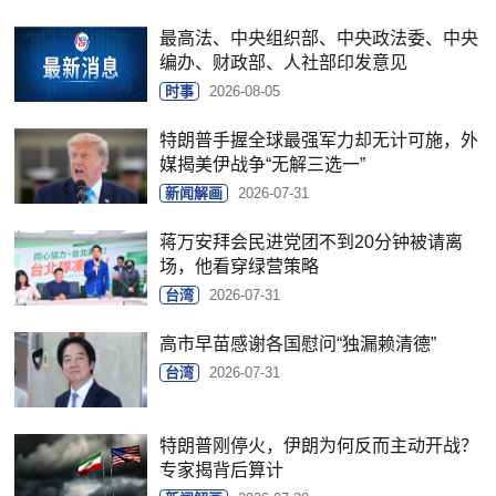
最高法、中央组织部、中央政法委、中央
编办、财政部、人社部印发意见
时事
2026-08-05
特朗普手握全球最强军力却无计可施，外
媒揭美伊战争“无解三选一”
新闻解画
2026-07-31
蒋万安拜会民进党团不到20分钟被请离
场，他看穿绿营策略
台湾
2026-07-31
高市早苗感谢各国慰问“独漏赖清德”
台湾
2026-07-31
特朗普刚停火，伊朗为何反而主动开战？
专家揭背后算计