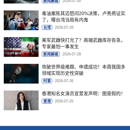
新闻解画
2026-07-30
毒油案陈其迈怒问20%决策，卢秀燕证实
了，曝台湾当局有内鬼
台湾
2026-07-28
美军武器快打光了？高端武器库存告急，
专家最怕一事发生
新闻解画
2026-07-28
攻破世界级难题、申遗成功！本周我国多
领域实现历史性突破
时事
2026-07-26
香港知名女演员宣萱发声明：图是假的！
香港
2026-07-25