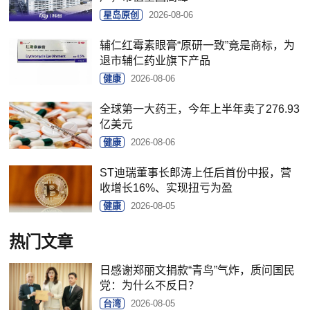
星岛原创
2026-08-06
辅仁红霉素眼膏“原研一致”竟是商标，为
退市辅仁药业旗下产品
健康
2026-08-06
全球第一大药王，今年上半年卖了276.93
亿美元
健康
2026-08-06
ST迪瑞董事长郎涛上任后首份中报，营
收增长16%、实现扭亏为盈
健康
2026-08-05
热门文章
日感谢郑丽文捐款“青鸟”气炸，质问国民
党：为什么不反日？
台湾
2026-08-05