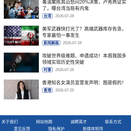
毒油案陈其迈怒问20%决策，卢秀燕证实
了，曝台湾当局有内鬼
台湾
2026-07-28
美军武器快打光了？高端武器库存告急，
专家最怕一事发生
新闻解画
2026-07-28
攻破世界级难题、申遗成功！本周我国多
领域实现历史性突破
时事
2026-07-26
香港知名女演员宣萱发声明：图是假的！
香港
2026-07-25
关于我们
网站地图
诚聘英才
联系方式
意见反馈
隐私保护
新媒体矩阵