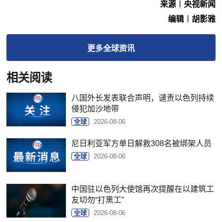
来源︱央视新闻
编辑︱胡影雅
更多
全球
资讯
相关阅读
八国外长发表联合声明，谴责以色列持续
侵犯加沙地带
全球
2026-08-06
尼日利亚军方单日解救308名被绑架人员
全球
2026-08-06
中国驻以色列大使馆再次提醒在以建筑工
友切勿“打黑工”
全球
2026-08-06