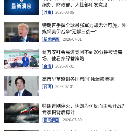
编办、财政部、人社部印发意见
时事
2026-08-05
特朗普手握全球最强军力却无计可施，外
媒揭美伊战争“无解三选一”
新闻解画
2026-07-31
蒋万安拜会民进党团不到20分钟被请离
场，他看穿绿营策略
台湾
2026-07-31
高市早苗感谢各国慰问“独漏赖清德”
台湾
2026-07-31
特朗普刚停火，伊朗为何反而主动开战？
专家揭背后算计
新闻解画
2026-07-30