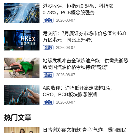
港股收评：恒指涨0.54%，科指涨
0.78%，PCB概念股强势
金融
2026-08-07
港交所：7月底证券市场市价总值为46.8
万亿港元，同比上升4%
金融
2026-08-07
地缘危机冲击全球炼油产能！供需失衡恐
致美国汽油价格今秋持续“高烧”
金融
2026-08-07
A股收评：沪指低开高走涨超1%，
CRO、PCB板块掀涨停潮
金融
2026-08-07
热门文章
日感谢郑丽文捐款“青鸟”气炸，质问国民