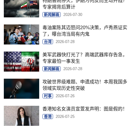
特朗普刚停火，伊朗为何反而主动开战？
专家揭背后算计
新闻解画
2026-07-30
毒油案陈其迈怒问20%决策，卢秀燕证实
了，曝台湾当局有内鬼
台湾
2026-07-28
美军武器快打光了？高端武器库存告急，
专家最怕一事发生
新闻解画
2026-07-28
攻破世界级难题、申遗成功！本周我国多
领域实现历史性突破
时事
2026-07-26
香港知名女演员宣萱发声明：图是假的！
香港
2026-07-25