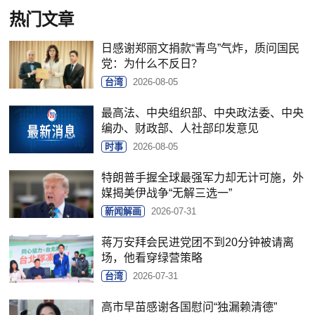
热门文章
日感谢郑丽文捐款“青鸟”气炸，质问国民
党：为什么不反日？
台湾
2026-08-05
最高法、中央组织部、中央政法委、中央
编办、财政部、人社部印发意见
时事
2026-08-05
特朗普手握全球最强军力却无计可施，外
媒揭美伊战争“无解三选一”
新闻解画
2026-07-31
蒋万安拜会民进党团不到20分钟被请离
场，他看穿绿营策略
台湾
2026-07-31
高市早苗感谢各国慰问“独漏赖清德”