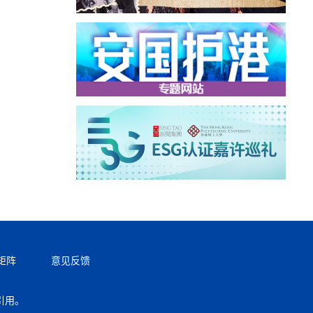
矩阵
意见反馈
引用。
返回顶部