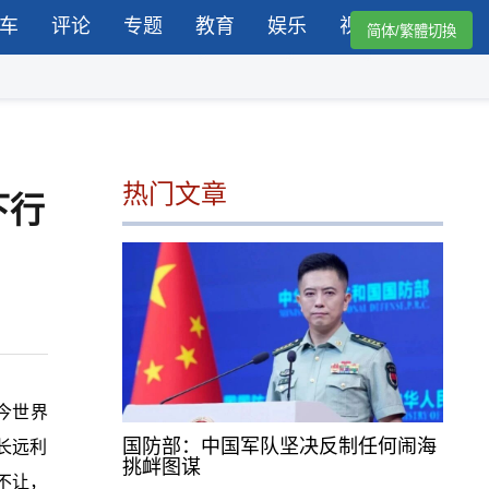
车
评论
专题
教育
娱乐
视频
简体/繁體切換
热门文章
下行
今世界
国防部：中国军队坚决反制任何闹海
长远利
挑衅图谋
不让，