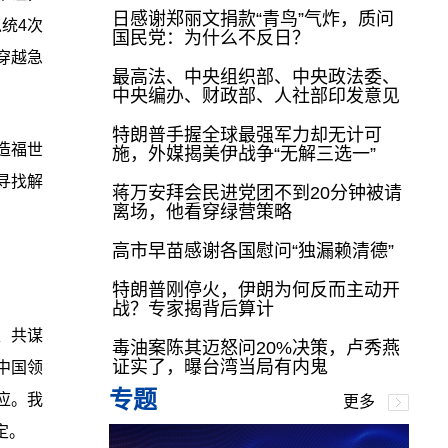
日感谢郑丽文捐款“青鸟”气炸，质问
统4次
国民党：为什么不反日？
穿越急
最高法、中央组织部、中央政法委、
中央编办、财政部、人社部印发意见
特朗普手握全球最强军力却无计可
造福世
施，外媒揭美伊战争“无解三选一”
寻找解
蒋万安拜会民进党团不到20分钟被请
离场，他看穿绿营策略
高市早苗感谢各国慰问“独漏赖清德”
特朗普刚停火，伊朗为何反而主动开
战？专家揭背后算计
、共谋
毒油案陈其迈怒问20%决策，卢秀燕
证实了，曝台湾当局有内鬼
中国领
专题
应。我
更多
定。