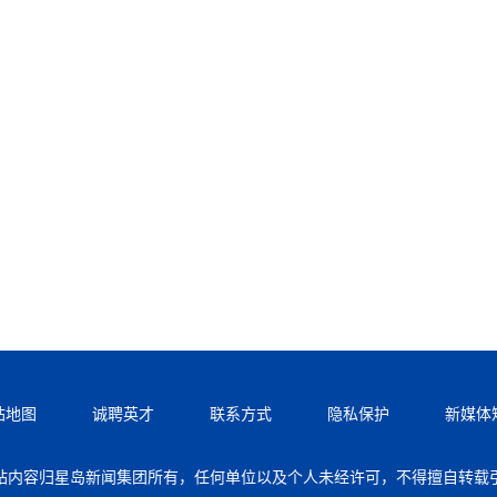
站地图
诚聘英才
联系方式
隐私保护
新媒体
站内容归星岛新闻集团所有，任何单位以及个人未经许可，不得擅自转载